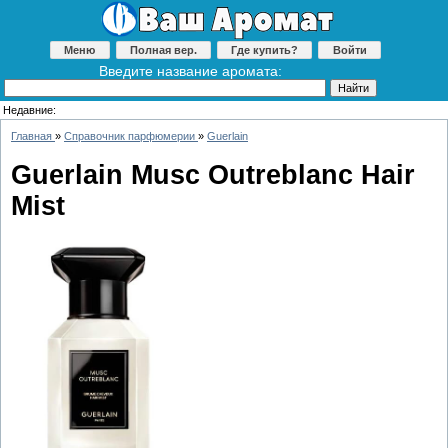
Меню
Полная вер.
Где купить?
Войти
Введите название аромата:
Недавние:
Главная
»
Справочник парфюмерии
»
Guerlain
Guerlain Musc Outreblanc Hair
Mist