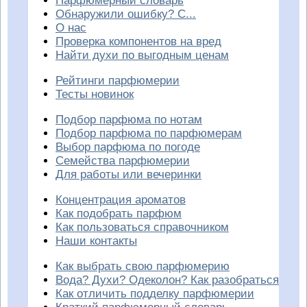
Парфюмерный словарь
Обнаружили ошибку? С...
О нас
Проверка компонентов на вред
Найти духи по выгодным ценам
Рейтинги парфюмерии
Тесты новинок
Подбор парфюма по нотам
Подбор парфюма по парфюмерам
Выбор парфюма по погоде
Семейства парфюмерии
Для работы или вечеринки
Концентрация ароматов
Как подобрать парфюм
Как пользоваться справочником
Наши контакты
Как выбрать свою парфюмерию
Вода? Духи? Одеколон? Как разобраться
Как отличить подделку парфюмерии