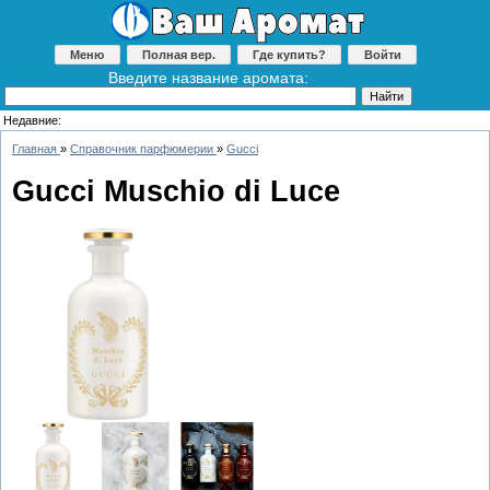
Меню
Полная вер.
Где купить?
Войти
Введите название аромата:
Недавние:
Главная
»
Справочник парфюмерии
»
Gucci
Gucci Muschio di Luce