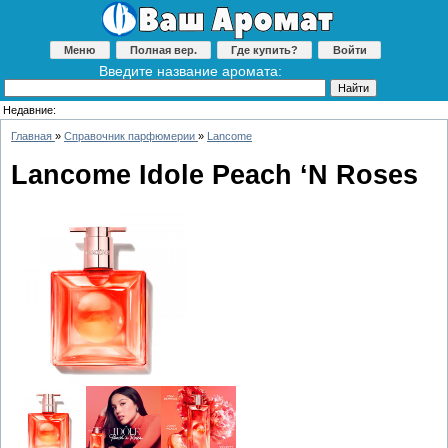
Меню
Полная вер.
Где купить?
Войти
Введите название аромата:
Недавние:
Главная
»
Справочник парфюмерии
»
Lancome
Lancome Idole Peach ‘N Roses