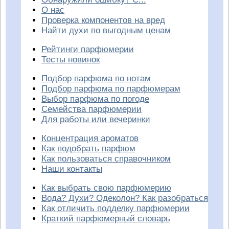
О нас
Проверка компонентов на вред
Найти духи по выгодным ценам
Рейтинги парфюмерии
Тесты новинок
Подбор парфюма по нотам
Подбор парфюма по парфюмерам
Выбор парфюма по погоде
Семейства парфюмерии
Для работы или вечеринки
Концентрация ароматов
Как подобрать парфюм
Как пользоваться справочником
Наши контакты
Как выбрать свою парфюмерию
Вода? Духи? Одеколон? Как разобраться
Как отличить подделку парфюмерии
Краткий парфюмерный словарь