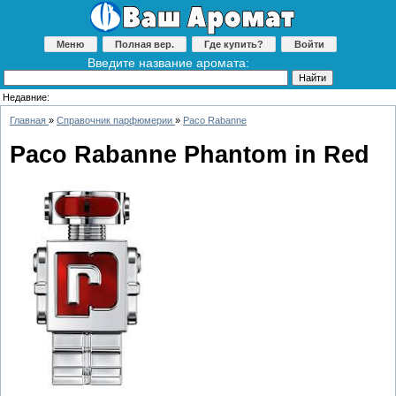
Меню
Полная вер.
Где купить?
Войти
Введите название аромата:
Недавние:
Главная
»
Справочник парфюмерии
»
Paco Rabanne
Paco Rabanne Phantom in Red