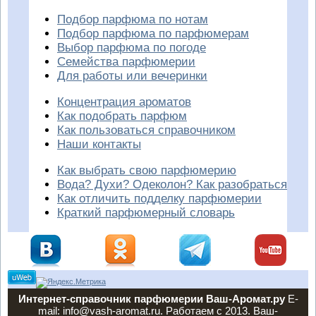
Подбор парфюма по нотам
Подбор парфюма по парфюмерам
Выбор парфюма по погоде
Семейства парфюмерии
Для работы или вечеринки
Концентрация ароматов
Как подобрать парфюм
Как пользоваться справочником
Наши контакты
Как выбрать свою парфюмерию
Вода? Духи? Одеколон? Как разобраться
Как отличить подделку парфюмерии
Краткий парфюмерный словарь
Интернет-справочник парфюмерии Ваш-Аромат.ру
E-
mail: info@vash-aromat.ru. Работаем с 2013. Ваш-