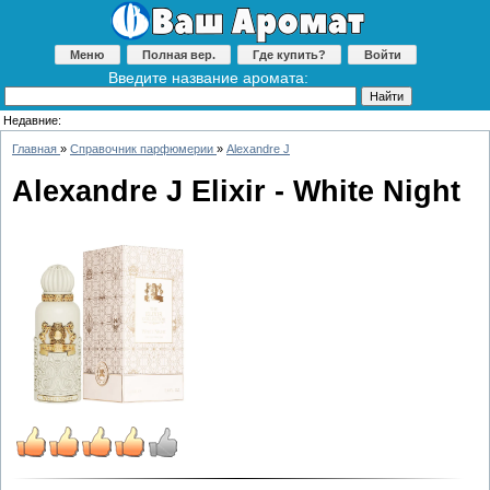
Меню
Полная вер.
Где купить?
Войти
Введите название аромата:
Недавние:
Главная
»
Справочник парфюмерии
»
Alexandre J
Alexandre J Elixir - White Night