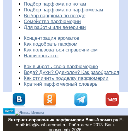
Подбор парфюма по нотам
Подбор парфюма по парфюмерам
Выбор парфюма по погоде
Семейства парфюмерии
Для работы или вечеринки
Концентрация ароматов
Как подобрать парфюм
Как пользоваться справочником
Наши контакты
Как выбрать свою парфюмерию
Вода? Духи? Одеколон? Как разобраться
Как отличить подделку парфюмерии
Краткий парфюмерный словарь
Интернет-справочник парфюмерии Ваш-Аромат.ру
E-
mail: info@vash-aromat.ru. Работаем с 2013. Ваш-
аромат.рф, 2026.