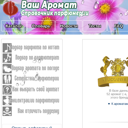
Каталог
Словарь
Новости
Тесты
FAQ
В базе данны
52
аромат (-a, 
этого бренд
▼ К аромата
Открыть алфавитный