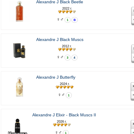
Alexandre J Black Beetle
2022 г.
♀♂
1
В
Alexandre J Black Muscs
2012 г.
♀♂
3
4
Alexandre J Butterfly
2024 г.
♀♂
1
Alexandre J Elixir - Black Muscs II
2026 г.
♀♂
Новинка
1