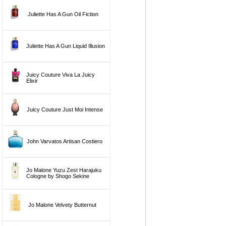
Juliette Has A Gun Oil Fiction
Juliette Has A Gun Liquid Illusion
Juicy Couture Viva La Juicy
Elixir
Juicy Couture Just Moi Intense
John Varvatos Artisan Costiero
Jo Malone Yuzu Zest Harajuku
Cologne by Shogo Sekine
Jo Malone Velvety Butternut