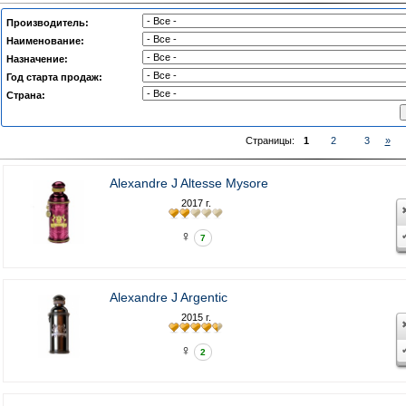
Производитель:
Наименование:
Назначение:
Год старта продаж:
Страна:
Страницы:
1
2
3
»
Alexandre J Altesse Mysore
2017 г.
♀
7
Alexandre J Argentic
2015 г.
♀
2