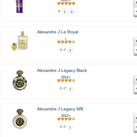
♀
1
1
Alexandre J Le Royal
г.
♀♂
2
Alexandre J Legacy Black
2013 г.
♀♂
1
Alexandre J Legacy WB
2013 г.
♀♂
1