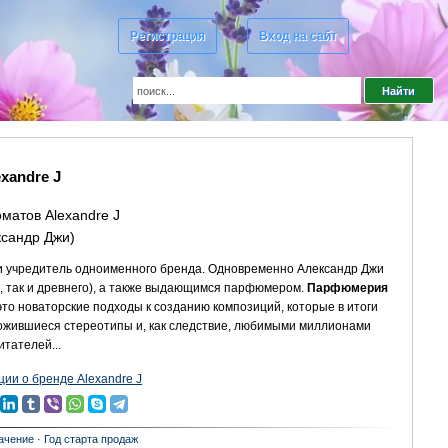
Регистрация
Вход на сайт
exandre J
матов Alexandre J
ксандр Джи)
р и учредитель одноименного бренда. Одновременно Александр Джи
о, так и древнего), а также выдающимся парфюмером.
Парфюмерия
 это новаторские подходы к созданию композиций, которые в итоги
жившиеся стереотипы и, как следствие, любимыми миллионами
итателей...
ии о бренде Alexandre J
ачение
·
Год старта продаж