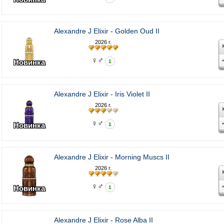
Alexandre J Elixir - Golden Oud II
2026 г.
♀♂
Новинка
1
Alexandre J Elixir - Iris Violet II
2026 г.
♀♂
Новинка
1
Alexandre J Elixir - Morning Muscs II
2026 г.
♀♂
Новинка
1
Alexandre J Elixir - Rose Alba II