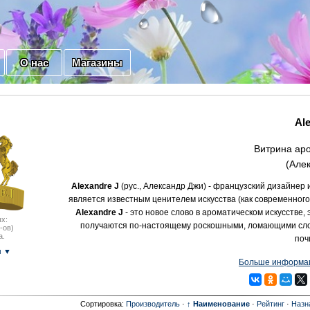
О нас
Магазины
Al
Витрина аро
(Але
Alexandre J
(рус., Александр Джи) - французский дизайне
является известным ценителем искусства (как современног
Alexandre J
- это новое слово в ароматическом искусстве,
х:
получаются по-настоящему роскошными, ломающими сло
-ов)
а.
поч
м ▼
Больше информац
Сортировка:
Производитель
·
↑ Наименование
·
Рейтинг
·
Назн