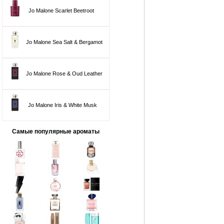
Jo Malone Scarlet Beetroot
Jo Malone Sea Salt & Bergamot
Jo Malone Rose & Oud Leather
Jo Malone Iris & White Musk
Самые популярные ароматы