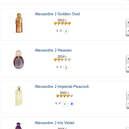
Alexandre J Golden Oud
2012 г.
♀♂
2
Alexandre J Heaven
2014 г.
♀♂
2
Alexandre J Imperial Peacock
2022 г.
♀♂
1
В
Alexandre J Iris Violet
2015 г.