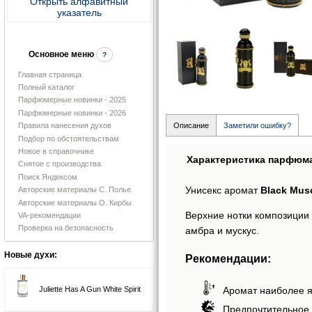
Открыть алфавитный
указатель
Основное меню
?
Главная страница
Полный каталог
Парфюмерные новинки - 2025
Парфюмерные новинки - 2026
Правила нанесения духов
Описание
Заметили ошибку?
Подбор по обстоятельствам
Новое в справочнике
Характеристика парфюм
Снятое с производства
Поиск Яндексом
Унисекс аромат
Black Mus
Авторские материалы С. Полье
Авторские материалы О. Кирбы
Верхние нотки композиции B
VA-рекомендации
Проверка на безопасность
амбра и мускус.
Новые духи:
Рекомендации:
Аромат наиболее я
Juliette Has A Gun White Spirit
Предпочтительное 