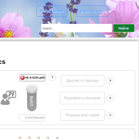
Регистрация
Вход на сайт
cs
?
Другие от бренда
?
?
?