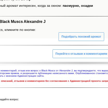
ный аромат интересен, когда за окном:
пасмурно, осадки
lack Muscs Alexandre J
s, кликните по кнопке:
Подобрать похожий аромат
Перейти к отзывам и комментариям
я комментарий, отзыв или вопрос о Black Muscs от Alexandre J, вы подтверждаете, что вы
вторским правом, и разрешаете публикацию написанного вами. Опубликованное становитс
ать с мнением Администрации сайта.
ч. описаний, отзывов и комментариев без согласования с Администрацией проекта запр
задайте вопрос: