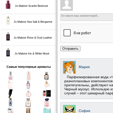
Jo Malone Scarlet Beetroot
Jo Malone Sea Salt & Bergamot
Jo Malone Rose & Oud Leather
Отправить
Jo Malone Iris & White Musk
Мария
Самые популярные ароматы
Парфюмированная вода «Ч
разноплановых компонентов.
притягательны, действуют н
Черный мускус. Использую их
случай – этот шикарный пар
София