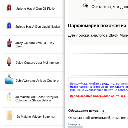
Считается, что дан
Juliette Has A Gun Oil Fiction
Парфюмерия похожая на B
Juliette Has A Gun Liquid Illusion
Для поиска аналогов Black Musc
Juicy Couture Viva La Juicy
Elixir
Juicy Couture Just Moi Intense
John Varvatos Artisan Costiero
Пожалуйста, имейте в виду, что, оставля
материалов, на которые не обладаете а
Мнение комментаторов может не совпад
Использование материалов сайта, в т.
Jo Malone Yuzu Zest Harajuku
Cologne by Shogo Sekine
Обсуждение духов
:
4
Jo Malone Velvety Butternut
Оставьте свой комментарий, отзыв или 
Войдите