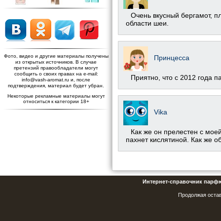
Очень вкусный бергамот, п
области шеи.
Фото, видео и другие материалы получены
Принцесса
из открытых источников. В случае
претензий правообладатели могут
сообщить о своих правах на e-mail:
Приятно, что с 2012 года 
info@vash-aromat.ru и, после
подтверждения, материал будет убран.
Некоторые рекламные материалы могут
относиться к категории 18+
Vika
Как же он прелестен с моей
пахнет кислятиной. Как же о
Интернет-справочник парф
Продолжая остав