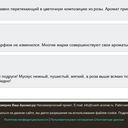
лавно перетекающий в цветочную композицию из розы. Аромат прия
парфюм не изменился. Многие марки совершенствуют свои ароматы, 
 подруги! Мускус нежный, пушистый, мягкий, а роза выше всяких по
бидно!
юмерии Ваш-Аромат.ру
Некоммерческий проект. E-mail: info@vash-aromat.ru. Работае
аться на данном сайте, вы даете разрешение на использование файлов cookie. Подро
|
|
Политика конфиденциальности
Пользовательское соглашение
Контактные данные