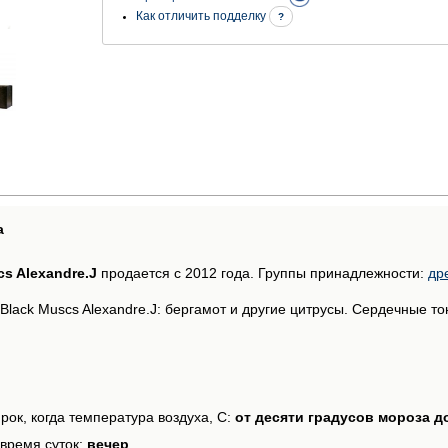
Как отличить подделку
?
а
cs Alexandre.J
продается с 2012 года. Группы принадлежности:
др
lack Muscs Alexandre.J: бергамот и другие цитрусы. Сердечные тон
рок, когда температура воздуха, С:
от десяти градусов мороза д
время суток:
вечер