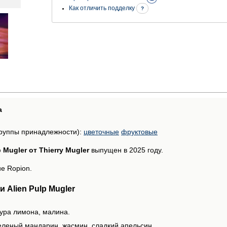
Как отличить подделку
?
а
руппы принадлежности):
цветочные
фруктовые
p Mugler от Thierry Mugler
выпущен в 2025 году.
e Ropion.
 Alien Pulp Mugler
жура лимона, малина.
еленый мандарин, жасмин, сладкий апельсин.