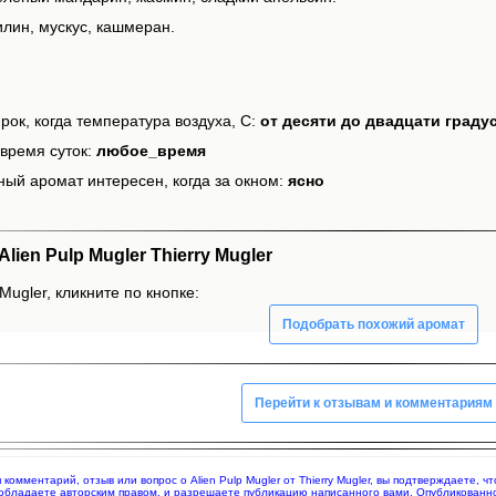
илин, мускус, кашмеран.
рок, когда температура воздуха, С:
от десяти до двадцати граду
время суток:
любое_время
ный аромат интересен, когда за окном:
ясно
ien Pulp Mugler Thierry Mugler
Mugler, кликните по кнопке:
Подобрать похожий аромат
Перейти к отзывам и комментариям
я комментарий, отзыв или вопрос о Alien Pulp Mugler от Thierry Mugler, вы подтверждаете,
 обладаете авторским правом, и разрешаете публикацию написанного вами. Опубликованн