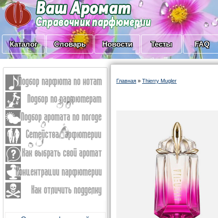
Каталог
Словарь
Новости
Тесты
FAQ
Главная
»
Thierry Mugler