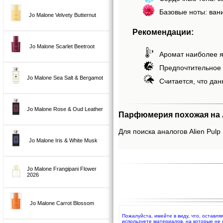
Базовые ноты: ван
Jo Malone Velvety Butternut
Рекомендации:
Jo Malone Scarlet Beetroot
Аромат наиболее я
Предпочтительное 
Jo Malone Sea Salt & Bergamot
Считается, что дан
Jo Malone Rose & Oud Leather
Парфюмерия похожая на Al
Для поиска аналогов Alien Pulp 
Jo Malone Iris & White Musk
Jo Malone Frangipani Flower
2026
Jo Malone Carrot Blossom
Пожалуйста, имейте в виду, что, оставля
используете материалов, на которые не