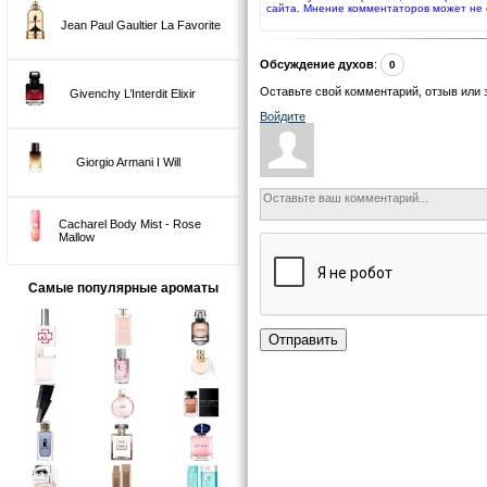
сайта. Мнение комментаторов может не 
Jean Paul Gaultier La Favorite
Обсуждение духов
:
0
Оставьте свой комментарий, отзыв или 
Givenchy L’Interdit Elixir
Войдите
Giorgio Armani I Will
Cacharel Body Mist - Rose
Mallow
Самые популярные ароматы
Отправить