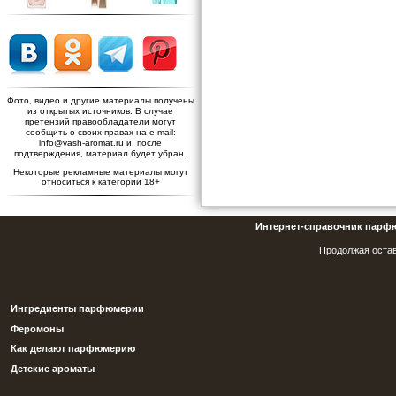
Фото, видео и другие материалы получены
из открытых источников. В случае
претензий правообладатели могут
сообщить о своих правах на e-mail:
info@vash-aromat.ru и, после
подтверждения, материал будет убран.
Некоторые рекламные материалы могут
относиться к категории 18+
Интернет-справочник парф
Продолжая остав
Ингредиенты парфюмерии
Феромоны
Как делают парфюмерию
Детские ароматы