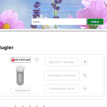
Регистрация
Вход на сайт
Mugler
?
Другие от бренда
?
?
?