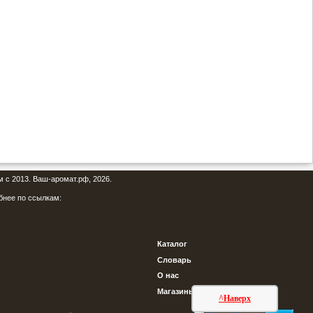
м с 2013. Ваш-аромат.рф, 2026.
бнее по ссылкам:
Каталог
Словарь
О нас
Магазины
^Наверх