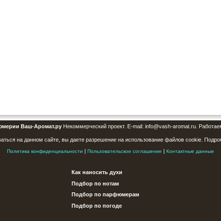
юмерии Ваш-Аромат.ру
Некоммерческий проект. E-mail: info@vash-aromat.ru. Работае
аться на данном сайте, вы даете разрешение на использование файлов cookie. Подро
|
|
Политика конфиденциальности
Пользовательское соглашение
Контактные данные
Как наносить духи
Подбор по нотам
Подбор по парфюмерам
Подбор по погоде