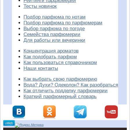
Рейтинги парфюмерии
Тесты новинок
Подбор парфюма по нотам
Подбор парфюма по парфюмерам
Выбор парфюма по погоде
Семейства парфюмерии
Для работы или вечеринки
Концентрация ароматов
Как подобрать парфюм
Как пользоваться справочником
Наши контакты
Как выбрать свою парфюмерию
Вода? Духи? Одеколон? Как разобраться
Как отличить подделку парфюмерии
Краткий парфюмерный словарь