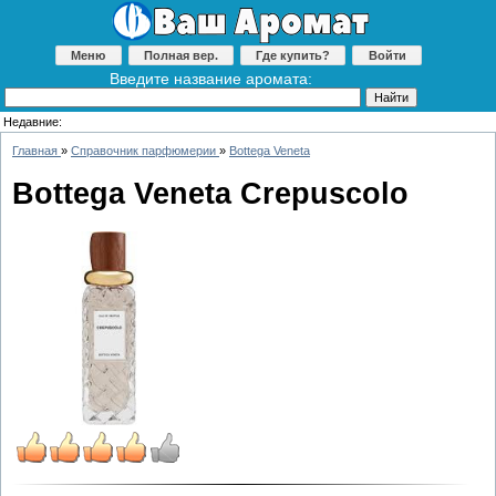
Меню
Полная вер.
Где купить?
Войти
Введите название аромата:
Недавние:
Главная
»
Справочник парфюмерии
»
Bottega Veneta
Bottega Veneta Crepuscolo