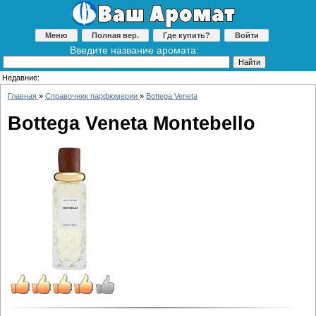
Меню
Полная вер.
Где купить?
Войти
Введите название аромата:
Недавние:
Главная
»
Справочник парфюмерии
»
Bottega Veneta
Bottega Veneta Montebello