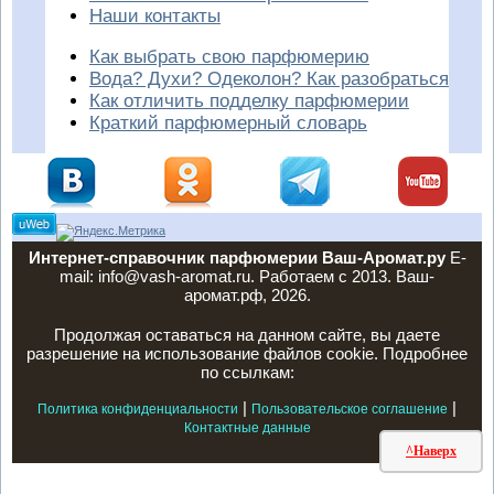
Наши контакты
Как выбрать свою парфюмерию
Вода? Духи? Одеколон? Как разобраться
Как отличить подделку парфюмерии
Краткий парфюмерный словарь
Интернет-справочник парфюмерии Ваш-Аромат.ру
E-
mail: info@vash-aromat.ru. Работаем с 2013. Ваш-
аромат.рф, 2026.
Продолжая оставаться на данном сайте, вы даете
разрешение на использование файлов cookie. Подробнее
по ссылкам:
|
|
Политика конфиденциальности
Пользовательское соглашение
Контактные данные
^Наверх