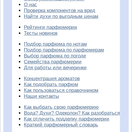
О нас
Проверка компонентов на вред
Найти духи по выгодным ценам
Рейтинги парфюмерии
Тесты новинок
Подбор парфюма по нотам
Подбор парфюма по парфюмерам
Выбор парфюма по погоде
Семейства парфюмерии
Для работы или вечеринки
Концентрация ароматов
Как подобрать парфюм
Как пользоваться справочником
Наши контакты
Как выбрать свою парфюмерию
Вода? Духи? Одеколон? Как разобраться
Как отличить подделку парфюмерии
Краткий парфюмерный словарь