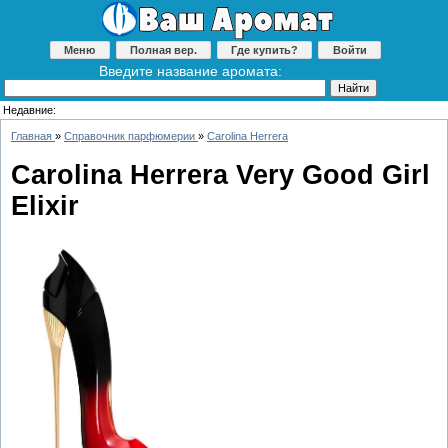
Меню
Полная вер.
Где купить?
Войти
Введите название аромата:
Недавние:
Главная
»
Справочник парфюмерии
»
Carolina Herrera
Carolina Herrera Very Good Girl
Elixir