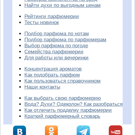
Найти духи по выгодным ценам
Рейтинги парфюмерии
Тесты новинок
Подбор парфюма по нотам
Подбор парфюма по парфюмерам
Выбор парфюма по погоде
Семейства парфюмерии
Для работы или вечеринки
Концентрация ароматов
Как подобрать парфюм
Как пользоваться справочником
Наши контакты
Как выбрать свою парфюмерию
Вода? Духи? Одеколон? Как разобраться
Как отличить подделку парфюмерии
Краткий парфюмерный словарь