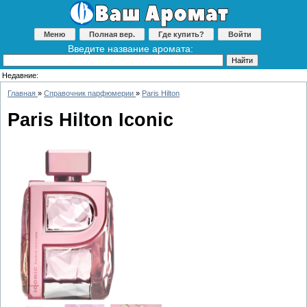
Меню
Полная вер.
Где купить?
Войти
Введите название аромата:
Недавние:
Главная
»
Справочник парфюмерии
»
Paris Hilton
Paris Hilton Iconic