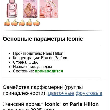
Основные параметры Iconic
Производитель
:
Paris Hilton
Концентрация:
Eau de Parfum
Страна:
США
Назначение:
для дам
Состояние:
производится
Семейства парфюмерии (группы
принадлежности):
цветочные
фруктовые
Женский аромат
Iconic от Paris Hilton
выпущен в 2025 году.