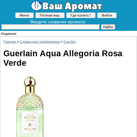
Меню
Полная вер.
Где купить?
Войти
Введите название аромата:
Недавние:
Главная
»
Справочник парфюмерии
»
Guerlain
Guerlain Aqua Allegoria Rosa
Verde