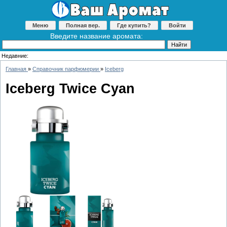
Меню
Полная вер.
Где купить?
Войти
Введите название аромата:
Недавние:
Главная
»
Справочник парфюмерии
»
Iceberg
Iceberg Twice Cyan