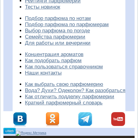
Рейтинги парфюмерии
Тесты новинок
Подбор парфюма по нотам
Подбор парфюма по парфюмерам
Выбор парфюма по погоде
Семейства парфюмерии
Для работы или вечеринки
Концентрация ароматов
Как подобрать парфюм
Как пользоваться справочником
Наши контакты
Как выбрать свою парфюмерию
Вода? Духи? Одеколон? Как разобраться
Как отличить подделку парфюмерии
Краткий парфюмерный словарь