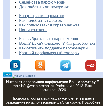
Семейства парфюмерии
Для работы или вечеринки
Концентрация ароматов
Как подобрать парфюм
Как пользоваться справочником
Наши контакты
Как выбрать свою парфюмерию
Вода? Духи? Одеколон? Как разобраться
Как отличить подделку парфюмерии
Краткий парфюмерный словарь
Интернет-справочник парфюмерии Ваш-Аромат.ру
E-
mail: info@vash-aromat.ru. Работаем с 2013. Ваш-
аромат.рф, 2026.
Продолжая оставаться на данном сайте, вы даете
разрешение на использование файлов cookie. Подробнее