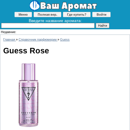
Меню
Полная вер.
Где купить?
Войти
Введите название аромата:
Недавние:
Главная
»
Справочник парфюмерии
»
Guess
Guess Rose