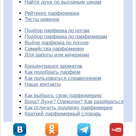
Найти духи по выгодным ценам
Рейтинги парфюмерии
Тесты новинок
Подбор парфюма по нотам
Подбор парфюма по парфюмерам
Выбор парфюма по погоде
Семейства парфюмерии
Для работы или вечеринки
Концентрация ароматов
Как подобрать парфюм
Как пользоваться справочником
Наши контакты
Как выбрать свою парфюмерию
Вода? Духи? Одеколон? Как разобраться
Как отличить подделку парфюмерии
Краткий парфюмерный словарь