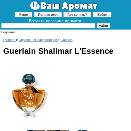
Меню
Полная вер.
Где купить?
Войти
Введите название аромата:
Недавние:
Главная
»
Справочник парфюмерии
»
Guerlain
Guerlain Shalimar L'Essence