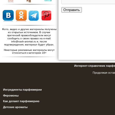
Отправить
Фото, видео и другие материалы получены
из открытых источников. В случае
претензий правообладатели могут
сообщить о своих правах на e-mail:
info@vash-aromat.ru и, после
подтверждения, материал будет убран.
Некоторые рекламные материалы могут
относиться к категории 18+
Интернет-справочник парф
Продолжая остав
Ингредиенты парфюмерии
Феромоны
Как делают парфюмерию
Детские ароматы