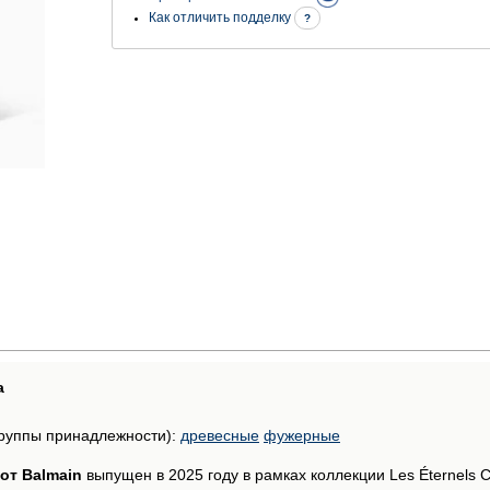
Как отличить подделку
?
а
руппы принадлежности):
древесные
фужерные
i от Balmain
выпущен в 2025 году в рамках коллекции Les Éternels Co