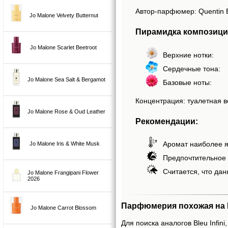
Автор-парфюмер: Quentin B
Jo Malone Velvety Butternut
Пирамидка композиции 
Jo Malone Scarlet Beetroot
Верхние нотки:
Сердечные тона:
Jo Malone Sea Salt & Bergamot
Базовые ноты:
Концентрация: туалетная в
Jo Malone Rose & Oud Leather
Рекомендации:
Аромат наиболее я
Jo Malone Iris & White Musk
Предпочтительное 
Считается, что дан
Jo Malone Frangipani Flower
2026
Парфюмерия похожая на Bl
Jo Malone Carrot Blossom
Для поиска аналогов Bleu Infini