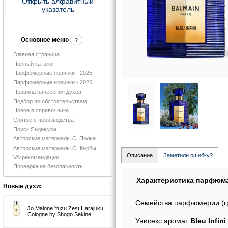
Открыть алфавитный
указатель
Основное меню
?
Главная страница
Полный каталог
Парфюмерные новинки - 2025
Парфюмерные новинки - 2026
Правила нанесения духов
Подбор по обстоятельствам
Новое в справочнике
Снятое с производства
Поиск Яндексом
Авторские материалы С. Полье
Авторские материалы О. Кирбы
Описание
Заметили ошибку?
VA-рекомендации
Проверка на безопасность
Характеристика парфюм
Новые духи:
Семейства парфюмерии (г
Jo Malone Yuzu Zest Harajuku
Cologne by Shogo Sekine
Унисекс аромат
Bleu Infin