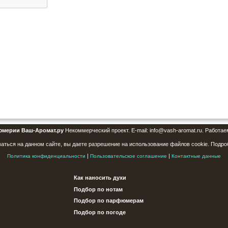
юмерии Ваш-Аромат.ру
Некоммерческий проект. E-mail: info@vash-aromat.ru. Работае
аться на данном сайте, вы даете разрешение на использование файлов cookie. Подро
|
|
Политика конфиденциальности
Пользовательское соглашение
Контактные данные
Как наносить духи
Подбор по нотам
Подбор по парфюмерам
Подбор по погоде