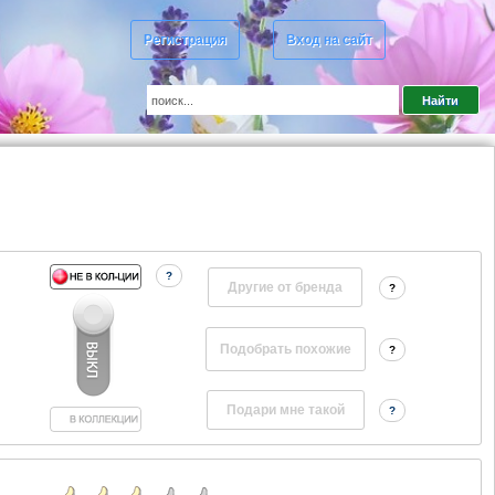
Регистрация
Вход на сайт
?
Другие от бренда
?
?
?