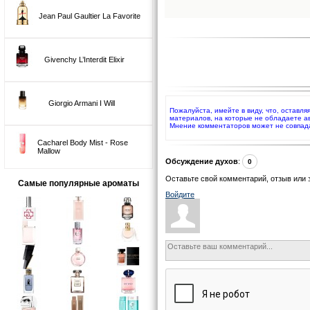
Jean Paul Gaultier La Favorite
Givenchy L’Interdit Elixir
Giorgio Armani I Will
Пожалуйста, имейте в виду, что, оставля
материалов, на которые не обладаете а
Мнение комментаторов может не совпад
Cacharel Body Mist - Rose
Mallow
Обсуждение духов
:
0
Оставьте свой комментарий, отзыв или 
Самые популярные ароматы
Войдите