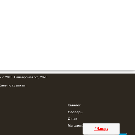
м с 2013. Ваш-аромат.рф, 2026.
бнее по ссылкам:
Каталог
Словарь
О нас
Магазины
^Наверх