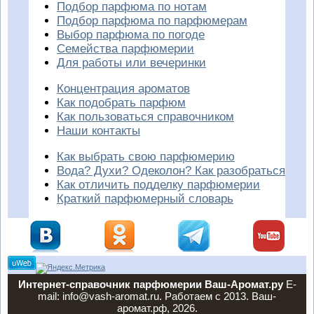
Подбор парфюма по нотам
Подбор парфюма по парфюмерам
Выбор парфюма по погоде
Семейства парфюмерии
Для работы или вечеринки
Концентрация ароматов
Как подобрать парфюм
Как пользоваться справочником
Наши контакты
Как выбрать свою парфюмерию
Вода? Духи? Одеколон? Как разобраться
Как отличить подделку парфюмерии
Краткий парфюмерный словарь
Интернет-справочник парфюмерии Ваш-Аромат.ру
E-
mail: info@vash-aromat.ru. Работаем с 2013. Ваш-
аромат.рф, 2026.