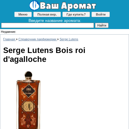
Меню
Полная вер.
Где купить?
Войти
Введите название аромата:
Недавние:
Главная
»
Справочник парфюмерии
»
Serge Lutens
Serge Lutens Bois roi
d'agalloche