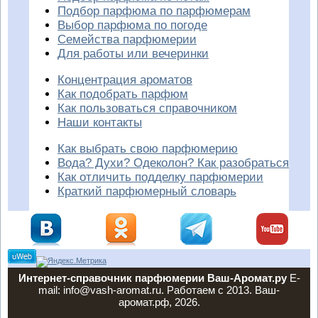
Подбор парфюма по парфюмерам
Выбор парфюма по погоде
Семейства парфюмерии
Для работы или вечеринки
Концентрация ароматов
Как подобрать парфюм
Как пользоваться справочником
Наши контакты
Как выбрать свою парфюмерию
Вода? Духи? Одеколон? Как разобраться
Как отличить подделку парфюмерии
Краткий парфюмерный словарь
Интернет-справочник парфюмерии Ваш-Аромат.ру
E-
mail: info@vash-aromat.ru. Работаем с 2013. Ваш-
аромат.рф, 2026.