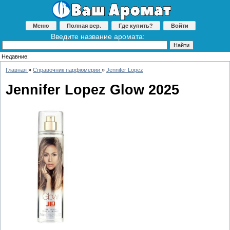
Меню
Полная вер.
Где купить?
Войти
Введите название аромата:
Недавние:
Главная
»
Справочник парфюмерии
»
Jennifer Lopez
Jennifer Lopez Glow 2025