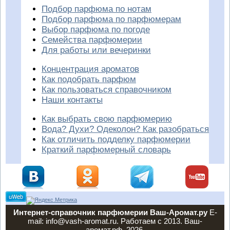
Подбор парфюма по нотам
Подбор парфюма по парфюмерам
Выбор парфюма по погоде
Семейства парфюмерии
Для работы или вечеринки
Концентрация ароматов
Как подобрать парфюм
Как пользоваться справочником
Наши контакты
Как выбрать свою парфюмерию
Вода? Духи? Одеколон? Как разобраться
Как отличить подделку парфюмерии
Краткий парфюмерный словарь
Интернет-справочник парфюмерии Ваш-Аромат.ру
E-
mail: info@vash-aromat.ru. Работаем с 2013. Ваш-
аромат.рф, 2026.