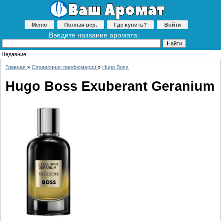
Меню
Полная вер.
Где купить?
Войти
Введите название аромата:
Недавние:
Главная
»
Справочник парфюмерии
»
Hugo Boss
Hugo Boss Exuberant Geranium