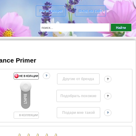
Регистрация
Вход на сайт
ance Primer
?
Другие от бренда
?
?
?