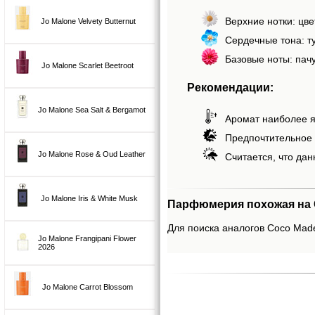
Верхние нотки: цве
Jo Malone Velvety Butternut
Сердечные тона: ту
Базовые ноты: пачу
Jo Malone Scarlet Beetroot
Рекомендации:
Jo Malone Sea Salt & Bergamot
Аромат наиболее я
Предпочтительное 
Jo Malone Rose & Oud Leather
Считается, что дан
Jo Malone Iris & White Musk
Парфюмерия похожая на Co
Для поиска аналогов Coco Madem
Jo Malone Frangipani Flower
2026
Jo Malone Carrot Blossom