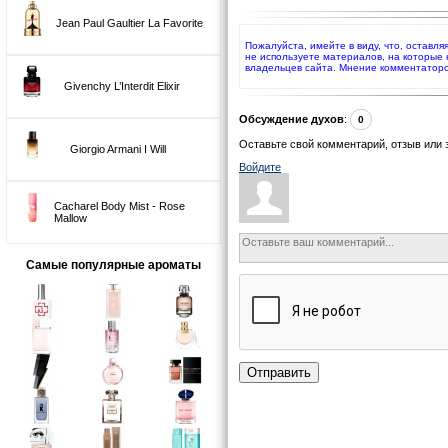
Jean Paul Gaultier La Favorite
Пожалуйста, имейте в виду, что, оставля
не используете материалов, на которые
владельцев сайта. Мнение комментаторо
Givenchy L’Interdit Elixir
Обсуждение духов
:
0
Оставьте свой комментарий, отзыв или 
Giorgio Armani I Will
Войдите
Cacharel Body Mist - Rose
Mallow
Самые популярные ароматы
Отправить