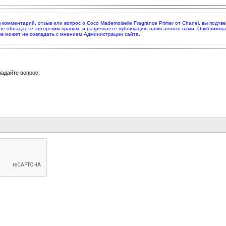
я комментарий, отзыв или вопрос о Coco Mademoiselle Fragrance Primer от Chanel, вы под
 не обладаете авторским правом, и разрешаете публикацию написанного вами. Опубликов
в может не совпадать с мнением Администрации сайта.
задайте вопрос: