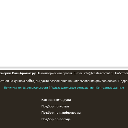
юмерии Ваш-Аромат.ру
Некоммерческий проект. E-mail: info@vash-aromat.ru. Работае
аться на данном сайте, вы даете разрешение на использование файлов cookie. Подро
|
|
Политика конфиденциальности
Пользовательское соглашение
Контактные данные
Как наносить духи
Подбор по нотам
Подбор по парфюмерам
Подбор по погоде