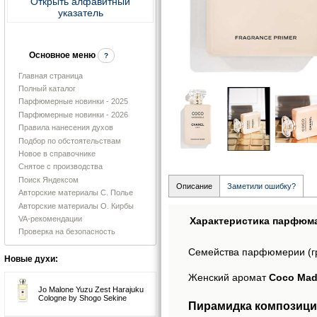
Открыть алфавитный
указатель
Основное меню
?
Главная страница
Полный каталог
Парфюмерные новинки - 2025
Парфюмерные новинки - 2026
Правила нанесения духов
Подбор по обстоятельствам
Новое в справочнике
Снятое с производства
Поиск Яндексом
Описание
Заметили ошибку?
Авторские материалы С. Полье
Авторские материалы О. Кирбы
VA-рекомендации
Характеристика парфюм
Проверка на безопасность
Семейства парфюмерии (г
Новые духи:
Женский аромат
Coco Made
Jo Malone Yuzu Zest Harajuku
Cologne by Shogo Sekine
Пирамидка композиции