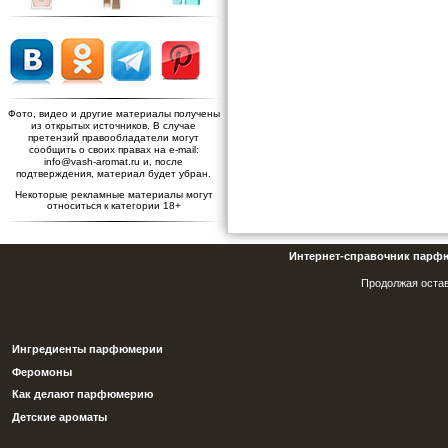
Фото, видео и другие материалы получены
из открытых источников. В случае
претензий правообладатели могут
сообщить о своих правах на e-mail:
info@vash-aromat.ru и, после
подтверждения, материал будет убран.
Некоторые рекламные материалы могут
относиться к категории 18+
Интернет-справочник парф
Продолжая остав
Ингредиенты парфюмерии
Феромоны
Как делают парфюмерию
Детские ароматы