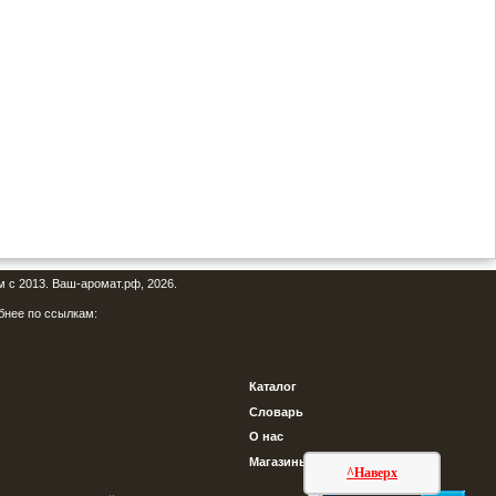
м с 2013. Ваш-аромат.рф, 2026.
бнее по ссылкам:
Каталог
Словарь
О нас
Магазины
^Наверх