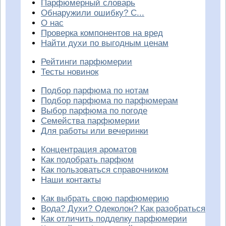
Парфюмерный словарь
Обнаружили ошибку? С...
О нас
Проверка компонентов на вред
Найти духи по выгодным ценам
Рейтинги парфюмерии
Тесты новинок
Подбор парфюма по нотам
Подбор парфюма по парфюмерам
Выбор парфюма по погоде
Семейства парфюмерии
Для работы или вечеринки
Концентрация ароматов
Как подобрать парфюм
Как пользоваться справочником
Наши контакты
Как выбрать свою парфюмерию
Вода? Духи? Одеколон? Как разобраться
Как отличить подделку парфюмерии