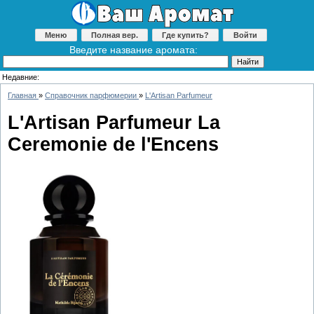
Меню
Полная вер.
Где купить?
Войти
Введите название аромата:
Недавние:
Главная
»
Справочник парфюмерии
»
L'Artisan Parfumeur
L'Artisan Parfumeur La
Ceremonie de l'Encens