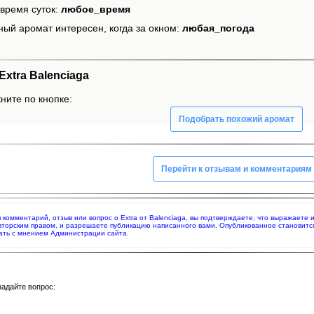
время суток:
любое_время
ный аромат интересен, когда за окном:
любая_погода
xtra Balenciaga
кните по кнопке:
Подобрать похожий аромат
Перейти к отзывам и комментариям
яя комментарий, отзыв или вопрос о Extra от Balenciaga, вы подтверждаете, что выражаете
вторским правом, и разрешаете публикацию написанного вами. Опубликованное становитс
ать с мнением Администрации сайта.
задайте вопрос: