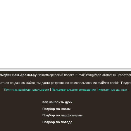
юмерии Ваш-Аромат.ру
Некоммерческий проект. E-mail: info@vash-aromat.ru. Работае
аться на данном сайте, вы даете разрешение на использование файлов cookie. Подро
|
|
Политика конфиденциальности
Пользовательское соглашение
Контактные данные
Как наносить духи
Подбор по нотам
Подбор по парфюмерам
Подбор по погоде