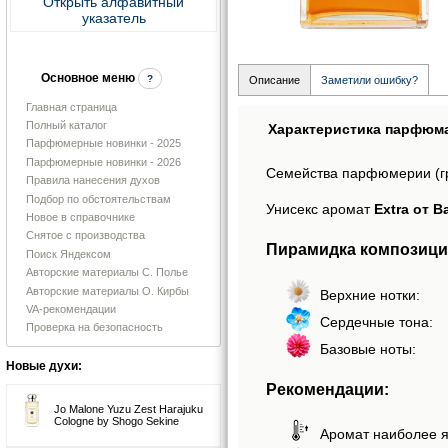
Открыть алфавитный
указатель
Основное меню
?
Описание
Заметили ошибку?
Главная страница
Полный каталог
Характеристика парфюм
Парфюмерные новинки - 2025
Парфюмерные новинки - 2026
Семейства парфюмерии (г
Правила нанесения духов
Подбор по обстоятельствам
Унисекс аромат
Extra от B
Новое в справочнике
Снятое с производства
Пирамидка композиции
Поиск Яндексом
Авторские материалы С. Полье
Авторские материалы О. Кирбы
Верхние нотки:
VA-рекомендации
Сердечные тона:
Проверка на безопасность
Базовые ноты:
Новые духи:
Рекомендации:
Jo Malone Yuzu Zest Harajuku
Cologne by Shogo Sekine
Аромат наиболее я