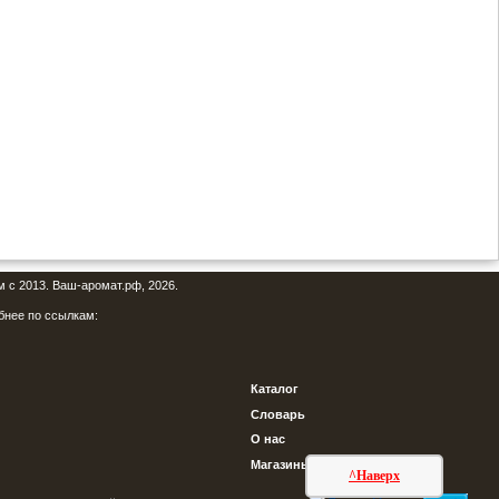
м с 2013. Ваш-аромат.рф, 2026.
бнее по ссылкам:
Каталог
Словарь
О нас
Магазины
^Наверх