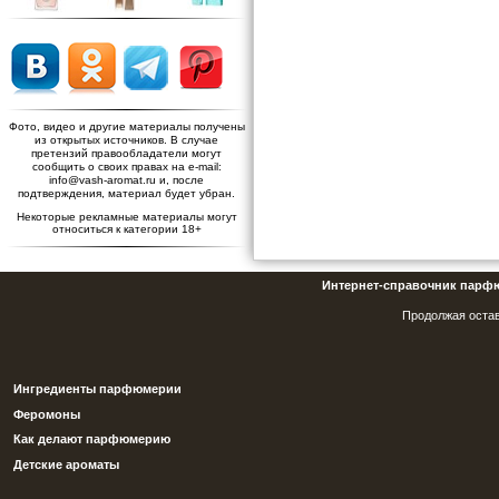
Фото, видео и другие материалы получены
из открытых источников. В случае
претензий правообладатели могут
сообщить о своих правах на e-mail:
info@vash-aromat.ru и, после
подтверждения, материал будет убран.
Некоторые рекламные материалы могут
относиться к категории 18+
Интернет-справочник парф
Продолжая остав
Ингредиенты парфюмерии
Феромоны
Как делают парфюмерию
Детские ароматы