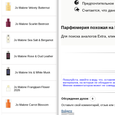
Предпочтительное 
Jo Malone Velvety Butternut
Считается, что дан
Jo Malone Scarlet Beetroot
Парфюмерия похожая на E
Для поиска аналогов Extra, кли
Jo Malone Sea Salt & Bergamot
Jo Malone Rose & Oud Leather
Jo Malone Iris & White Musk
Пожалуйста, имейте в виду, что, оставл
материалов, на которые не обладаете а
Мнение комментаторов может не совпад
Jo Malone Frangipani Flower
2026
Обсуждение духов
:
0
Jo Malone Carrot Blossom
Оставьте свой комментарий, отзыв или 
Войдите