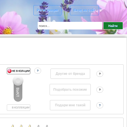
Регистрация
Вход на сайт
?
Другие от бренда
?
?
?