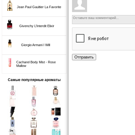
Jean Paul Gaultier La Favorite
Givenchy L’Interdit Elixir
Giorgio Armani I Will
Отправить
Cacharel Body Mist - Rose
Mallow
Самые популярные ароматы