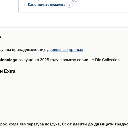
Как отличить подделку
?
а
руппы принадлежности):
древесные
пряные
alenciaga
выпущен в 2025 году в рамках серии Le Dix Collection.
 Extra
рок, когда температура воздуха, С:
от десяти до двадцати граду