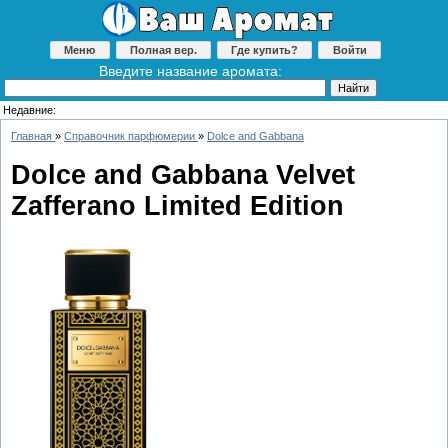
Меню
Полная вер.
Где купить?
Войти
Введите название аромата:
Недавние:
Главная
»
Справочник парфюмерии
»
Dolce and Gabbana
Dolce and Gabbana Velvet
Zafferano Limited Edition