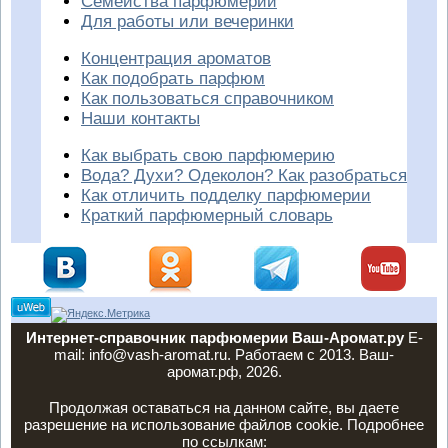
Семейства парфюмерии
Для работы или вечеринки
Концентрация ароматов
Как подобрать парфюм
Как пользоваться справочником
Наши контакты
Как выбрать свою парфюмерию
Вода? Духи? Одеколон? Как разобраться
Как отличить подделку парфюмерии
Краткий парфюмерный словарь
Интернет-справочник парфюмерии Ваш-Аромат.ру
E-
mail: info@vash-aromat.ru. Работаем с 2013. Ваш-
аромат.рф, 2026.
Продолжая оставаться на данном сайте, вы даете
разрешение на использование файлов cookie. Подробнее
по ссылкам: