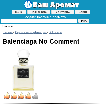
Меню
Полная вер.
Где купить?
Войти
Введите название аромата:
Недавние:
Главная
»
Справочник парфюмерии
»
Balenciaga
Balenciaga No Comment