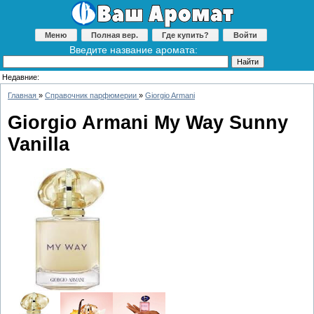
Меню
Полная вер.
Где купить?
Войти
Введите название аромата:
Недавние:
Главная
»
Справочник парфюмерии
»
Giorgio Armani
Giorgio Armani My Way Sunny
Vanilla