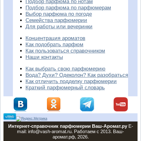
Подбор парфюма по нотам
Подбор парфюма по парфюмерам
Выбор парфюма по погоде
Семейства парфюмерии
Для работы или вечеринки
Концентрация ароматов
Как подобрать парфюм
Как пользоваться справочником
Наши контакты
Как выбрать свою парфюмерию
Вода? Духи? Одеколон? Как разобраться
Как отличить подделку парфюмерии
Краткий парфюмерный словарь
Интернет-справочник парфюмерии Ваш-Аромат.ру
E-
mail: info@vash-aromat.ru. Работаем с 2013. Ваш-
аромат.рф, 2026.