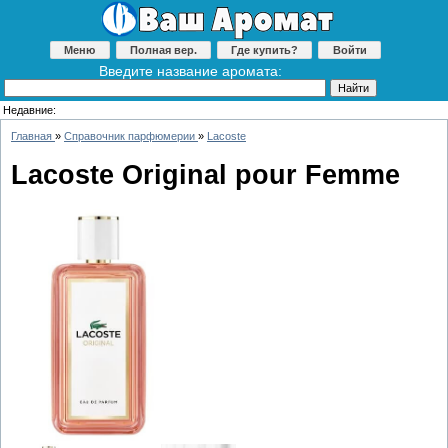
Меню
Полная вер.
Где купить?
Войти
Введите название аромата:
Недавние:
Главная
»
Справочник парфюмерии
»
Lacoste
Lacoste Original pour Femme