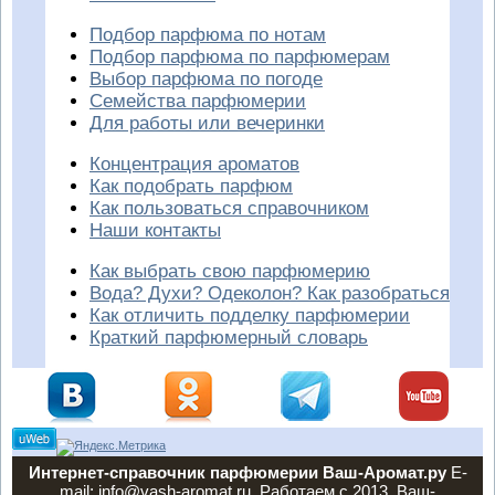
Подбор парфюма по нотам
Подбор парфюма по парфюмерам
Выбор парфюма по погоде
Семейства парфюмерии
Для работы или вечеринки
Концентрация ароматов
Как подобрать парфюм
Как пользоваться справочником
Наши контакты
Как выбрать свою парфюмерию
Вода? Духи? Одеколон? Как разобраться
Как отличить подделку парфюмерии
Краткий парфюмерный словарь
Интернет-справочник парфюмерии Ваш-Аромат.ру
E-
mail: info@vash-aromat.ru. Работаем с 2013. Ваш-