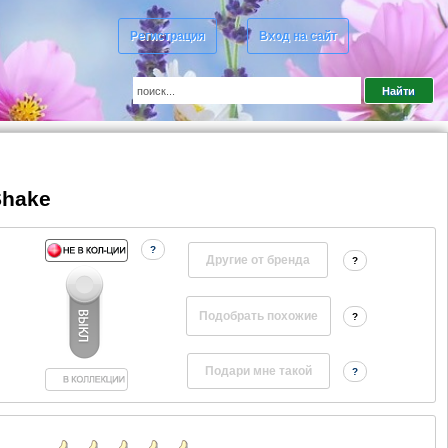
Регистрация
Вход на сайт
Shake
?
Другие от бренда
?
?
?