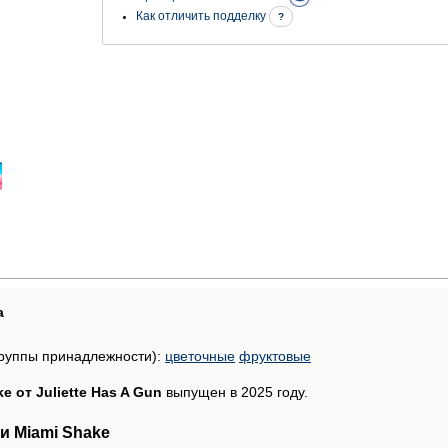
Как отличить подделку
?
а
руппы принадлежности):
цветочные
фруктовые
e от Juliette Has A Gun
выпущен в 2025 году.
и Miami Shake