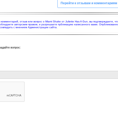
Перейти к отзывам и комментариям
я комментарий, отзыв или вопрос о Miami Shake от Juliette Has A Gun, вы подтверждаете,
 обладаете авторским правом, и разрешаете публикацию написанного вами. Опубликованн
совпадать с мнением Администрации сайта.
задайте вопрос: