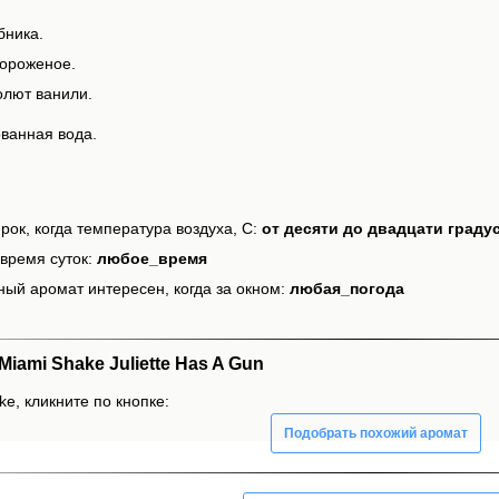
бника.
мороженое.
олют ванили.
ванная вода.
рок, когда температура воздуха, С:
от десяти до двадцати граду
время суток:
любое_время
ный аромат интересен, когда за окном:
любая_погода
ami Shake Juliette Has A Gun
e, кликните по кнопке:
Подобрать похожий аромат