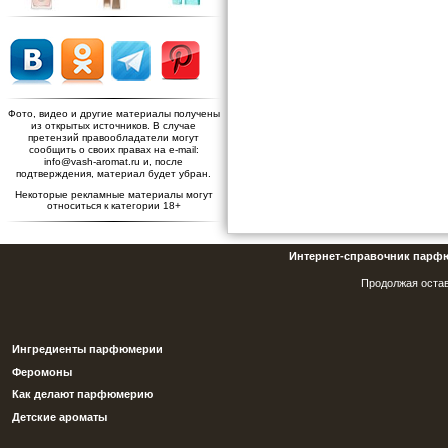
Фото, видео и другие материалы получены
из открытых источников. В случае
претензий правообладатели могут
сообщить о своих правах на e-mail:
info@vash-aromat.ru и, после
подтверждения, материал будет убран.
Некоторые рекламные материалы могут
относиться к категории 18+
Интернет-справочник парф
Продолжая остав
Ингредиенты парфюмерии
Феромоны
Как делают парфюмерию
Детские ароматы