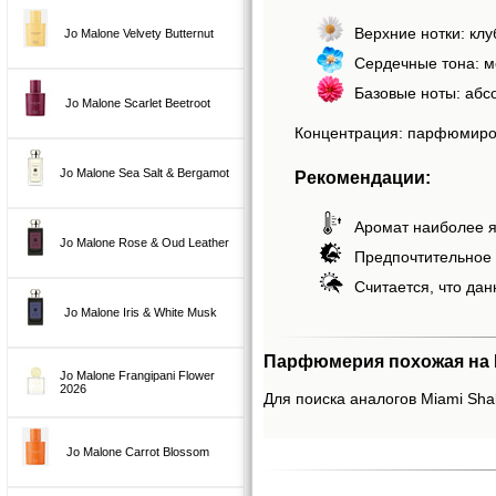
Верхние нотки: клу
Jo Malone Velvety Butternut
Сердечные тона: 
Базовые ноты: абс
Jo Malone Scarlet Beetroot
Концентрация: парфюмиро
Jo Malone Sea Salt & Bergamot
Рекомендации:
Аромат наиболее я
Jo Malone Rose & Oud Leather
Предпочтительное 
Считается, что дан
Jo Malone Iris & White Musk
Парфюмерия похожая на Mi
Jo Malone Frangipani Flower
2026
Для поиска аналогов Miami Shak
Jo Malone Carrot Blossom