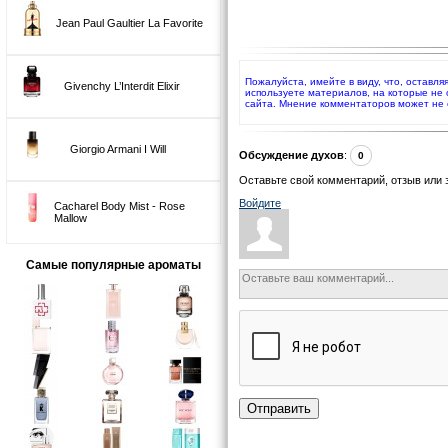
Jean Paul Gaultier La Favorite
Пожалуйста, имейте в виду, что, оставля
Givenchy L’Interdit Elixir
используете материалов, на которые не
сайта. Мнение комментаторов может не 
Giorgio Armani I Will
Обсуждение духов
:
0
Оставьте свой комментарий, отзыв или 
Войдите
Cacharel Body Mist - Rose
Mallow
Самые популярные ароматы
Отправить