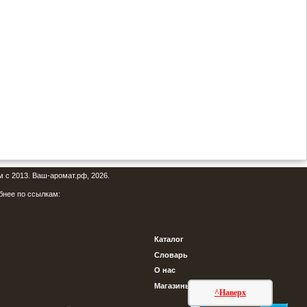
м с 2013. Ваш-аромат.рф, 2026.
бнее по ссылкам:
Каталог
Словарь
О нас
Магазины
^Наверх