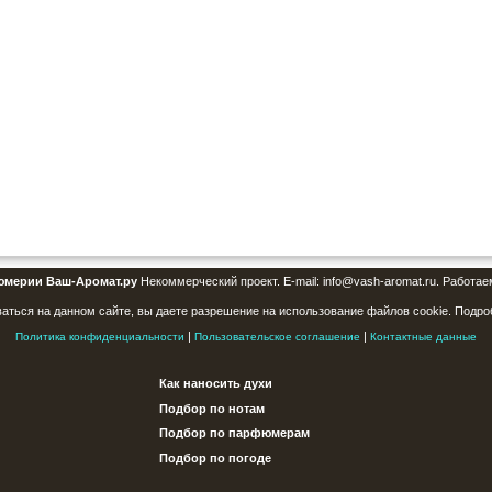
юмерии Ваш-Аромат.ру
Некоммерческий проект. E-mail: info@vash-aromat.ru. Работае
аться на данном сайте, вы даете разрешение на использование файлов cookie. Подро
|
|
Политика конфиденциальности
Пользовательское соглашение
Контактные данные
Как наносить духи
Подбор по нотам
Подбор по парфюмерам
Подбор по погоде