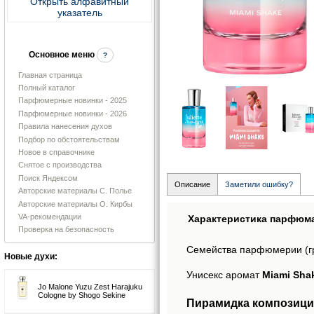
Открыть алфавитный
указатель
Основное меню
?
Главная страница
Полный каталог
Парфюмерные новинки - 2025
Парфюмерные новинки - 2026
Правила нанесения духов
Подбор по обстоятельствам
Новое в справочнике
Снятое с производства
Поиск Яндексом
Описание
Заметили ошибку?
Авторские материалы С. Полье
Авторские материалы О. Кирбы
VA-рекомендации
Характеристика парфюм
Проверка на безопасность
Семейства парфюмерии (г
Новые духи:
Унисекс аромат
Miami Shak
Jo Malone Yuzu Zest Harajuku
Cologne by Shogo Sekine
Пирамидка композици