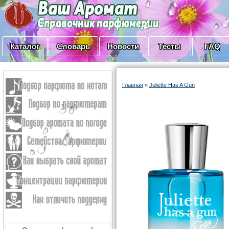
Каталог
Словарь
Новости
Тесты
FAQ
Главная
»
Juliette Has A Gun