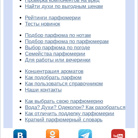
Проверка компонентов на вред
Найти духи по выгодным ценам
Рейтинги парфюмерии
Тесты новинок
Подбор парфюма по нотам
Подбор парфюма по парфюмерам
Выбор парфюма по погоде
Семейства парфюмерии
Для работы или вечеринки
Концентрация ароматов
Как подобрать парфюм
Как пользоваться справочником
Наши контакты
Как выбрать свою парфюмерию
Вода? Духи? Одеколон? Как разобраться
Как отличить подделку парфюмерии
Краткий парфюмерный словарь