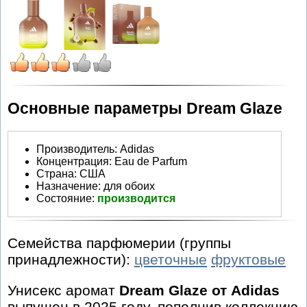
Основные параметры Dream Glaze
Производитель
:
Adidas
Концентрация:
Eau de Parfum
Страна:
США
Назначение:
для обоих
Состояние:
производится
Семейства парфюмерии (группы
принадлежности):
цветочные
фруктовые
Унисекс аромат
Dream Glaze от Adidas
выпущен в 2025 году, пополнив коллекцию