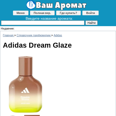
Меню
Полная вер.
Где купить?
Войти
Введите название аромата:
Недавние:
Главная
»
Справочник парфюмерии
»
Adidas
Adidas Dream Glaze