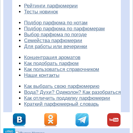
Рейтинги парфюмерии
Тесты новинок
Подбор парфюма по нотам
Подбор парфюма по парфюмерам
Выбор парфюма по погоде
Семейства парфюмерии
Для работы или вечеринки
Концентрация ароматов
Как подобрать парфюм
Как пользоваться справочником
Наши контакты
Как выбрать свою парфюмерию
Вода? Духи? Одеколон? Как разобраться
Как отличить подделку парфюмерии
Краткий парфюмерный словарь