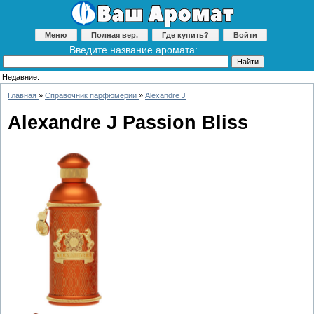
Меню
Полная вер.
Где купить?
Войти
Введите название аромата:
Недавние:
Главная
»
Справочник парфюмерии
»
Alexandre J
Alexandre J Passion Bliss