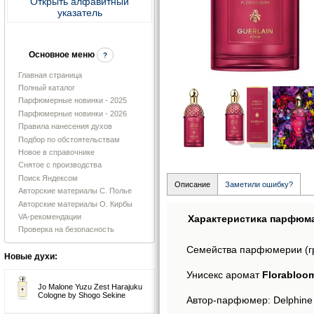
Открыть алфавитный
указатель
Основное меню
?
Главная страница
Полный каталог
Парфюмерные новинки - 2025
Парфюмерные новинки - 2026
Правила нанесения духов
Подбор по обстоятельствам
Новое в справочнике
Снятое с производства
Поиск Яндексом
Описание
Заметили ошибку?
Авторские материалы С. Полье
Авторские материалы О. Кирбы
VA-рекомендации
Характеристика парфюм
Проверка на безопасность
Семейства парфюмерии (г
Новые духи:
Унисекс аромат
Florabloom
Jo Malone Yuzu Zest Harajuku
Cologne by Shogo Sekine
Автор-парфюмер: Delphine 