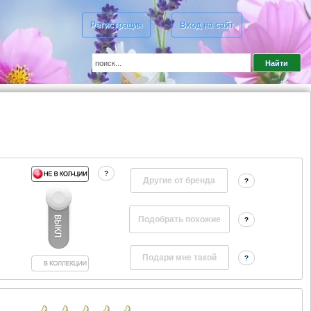
Регистрация
Вход на сайт
?
Другие от бренда
?
?
?