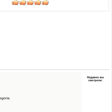
Недавно вы
смотрели:
egoria.