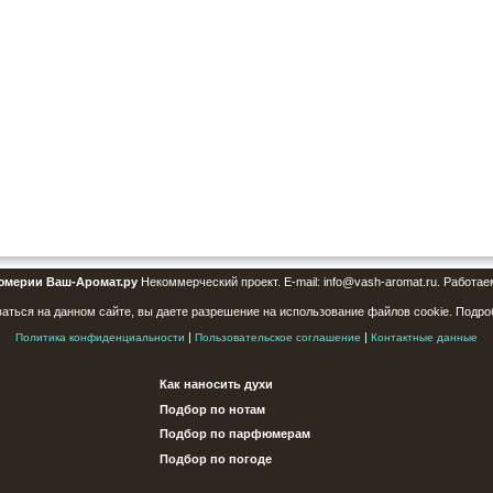
юмерии Ваш-Аромат.ру
Некоммерческий проект. E-mail: info@vash-aromat.ru. Работае
аться на данном сайте, вы даете разрешение на использование файлов cookie. Подро
|
|
Политика конфиденциальности
Пользовательское соглашение
Контактные данные
Как наносить духи
Подбор по нотам
Подбор по парфюмерам
Подбор по погоде