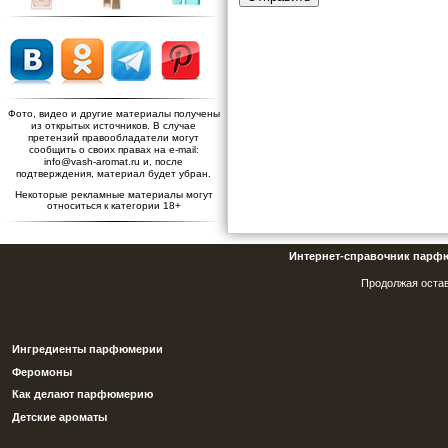
Фото, видео и другие материалы получены
из открытых источников. В случае
претензий правообладатели могут
сообщить о своих правах на e-mail:
info@vash-aromat.ru и, после
подтверждения, материал будет убран.
Некоторые рекламные материалы могут
относиться к категории 18+
Интернет-справочник парф
Продолжая остав
Ингредиенты парфюмерии
Феромоны
Как делают парфюмерию
Детские ароматы