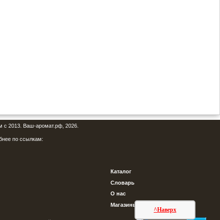
м с 2013. Ваш-аромат.рф, 2026.
бнее по ссылкам:
Каталог
Словарь
О нас
Магазины
^Наверх