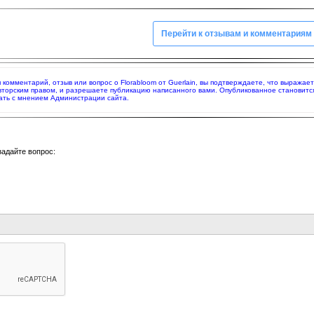
Перейти к отзывам и комментариям
я комментарий, отзыв или вопрос о Florabloom от Guerlain, вы подтверждаете, что выража
вторским правом, и разрешаете публикацию написанного вами. Опубликованное становитс
ать с мнением Администрации сайта.
задайте вопрос: