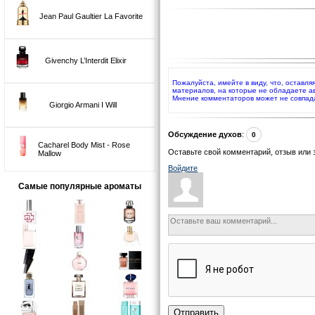
Jean Paul Gaultier La Favorite
Givenchy L’Interdit Elixir
Пожалуйста, имейте в виду, что, оставля
материалов, на которые не обладаете а
Мнение комментаторов может не совпад
Giorgio Armani I Will
Обсуждение духов
:
0
Cacharel Body Mist - Rose
Оставьте свой комментарий, отзыв или 
Mallow
Войдите
Самые популярные ароматы
Отправить