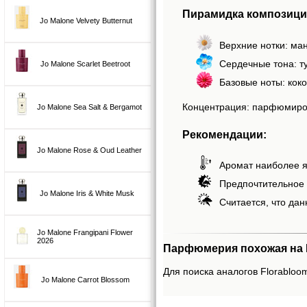
Пирамидка композици
Jo Malone Velvety Butternut
Верхние нотки: ман
Сердечные тона: ту
Jo Malone Scarlet Beetroot
Базовые ноты: коко
Концентрация: парфюмиро
Jo Malone Sea Salt & Bergamot
Рекомендации:
Jo Malone Rose & Oud Leather
Аромат наиболее я
Предпочтительное 
Jo Malone Iris & White Musk
Считается, что дан
Jo Malone Frangipani Flower
2026
Парфюмерия похожая на F
Для поиска аналогов Florabloom
Jo Malone Carrot Blossom