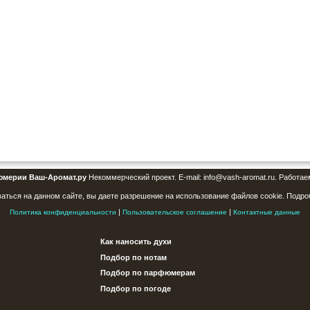
юмерии Ваш-Аромат.ру
Некоммерческий проект. E-mail: info@vash-aromat.ru. Работае
аться на данном сайте, вы даете разрешение на использование файлов cookie. Подро
|
|
Политика конфиденциальности
Пользовательское соглашение
Контактные данные
Как наносить духи
Подбор по нотам
Подбор по парфюмерам
Подбор по погоде