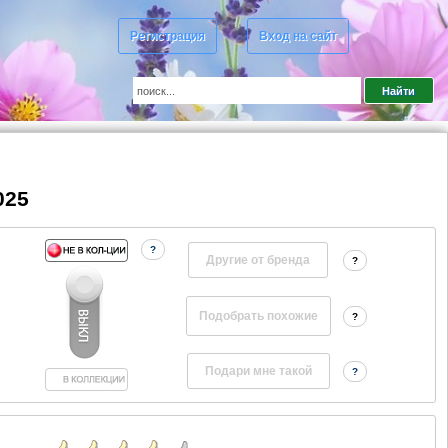
Регистрация
Вход на сайт
025
?
Другие от бренда
?
?
?