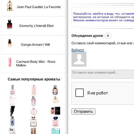
Jean Paul Gaultier La Favorite
Пожалуйста, имейте в виду, что, оставл
материалов, на которые не обладаете а
Мнение комментаторов может не совпад
Givenchy L’Interdit Elixir
Обсуждение духов
:
0
Оставьте свой комментарий, отзыв или 
Giorgio Armani I Will
Войдите
Cacharel Body Mist - Rose
Mallow
Самые популярные ароматы
Отправить