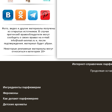
Фото, видео и другие материалы получены
из открытых источников. В случае
претензий правообладатели могут
сообщить о своих правах на e-mail:
info@vash-aromat.ru и, после
подтверждения, материал будет убран.
Некоторые рекламные материалы могут
относиться к категории 18+
Интернет-справочник парф
Продолжая остав
Ингредиенты парфюмерии
Феромоны
Как делают парфюмерию
Детские ароматы