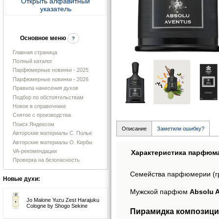
Открыть алфавитный
указатель
Основное меню
?
Главная страница
Полный каталог
Парфюмерные новинки - 2025
Парфюмерные новинки - 2026
Правила нанесения духов
Подбор по обстоятельствам
Новое в справочнике
Снятое с производства
Поиск Яндексом
Описание
Заметили ошибку?
Авторские материалы С. Полье
Авторские материалы О. Кирбы
VA-рекомендации
Характеристика парфюм
Проверка на безопасность
Семейства парфюмерии (г
Новые духи:
Мужской парфюм
Absolu A
Jo Malone Yuzu Zest Harajuku
Cologne by Shogo Sekine
Пирамидка композиции