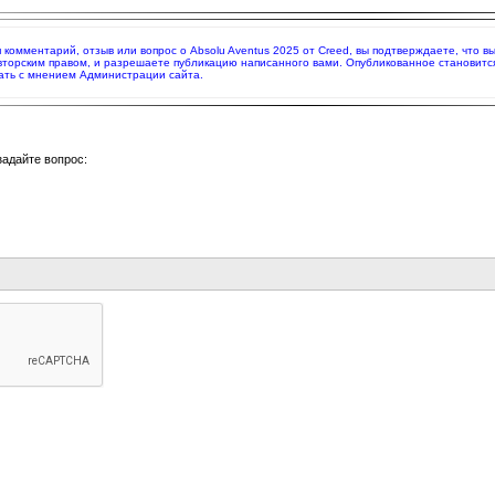
яя комментарий, отзыв или вопрос о Absolu Aventus 2025 от Creed, вы подтверждаете, что
вторским правом, и разрешаете публикацию написанного вами. Опубликованное становитс
ать с мнением Администрации сайта.
задайте вопрос: