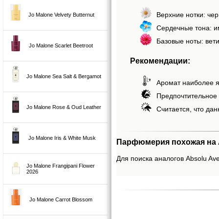
Верхние нотки: чер
Jo Malone Velvety Butternut
Сердечные тона: и
Базовые ноты: вети
Jo Malone Scarlet Beetroot
Рекомендации:
Jo Malone Sea Salt & Bergamot
Аромат наиболее я
Предпочтительное 
Jo Malone Rose & Oud Leather
Считается, что дан
Jo Malone Iris & White Musk
Парфюмерия похожая на A
Для поиска аналогов Absolu Ave
Jo Malone Frangipani Flower
2026
Jo Malone Carrot Blossom