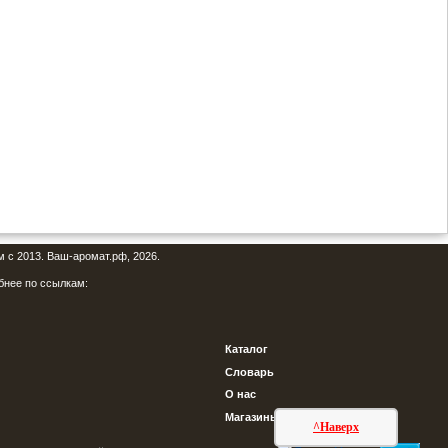
м с 2013. Ваш-аромат.рф, 2026.
бнее по ссылкам:
Каталог
Словарь
О нас
Магазины
^Наверх