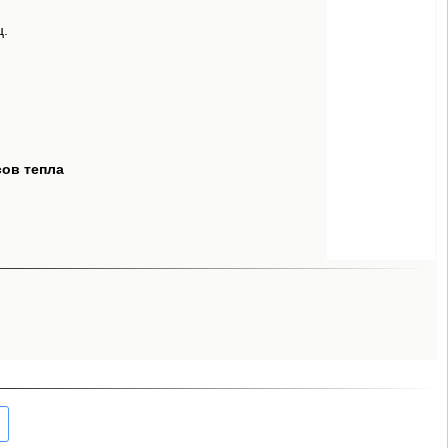
ц.
сов тепла