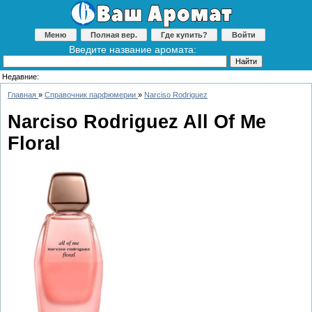
Меню
Полная вер.
Где купить?
Войти
Введите название аромата:
Недавние:
Главная
»
Справочник парфюмерии
»
Narciso Rodriguez
Narciso Rodriguez All Of Me
Floral