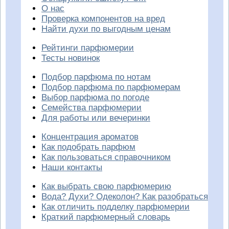
О нас
Проверка компонентов на вред
Найти духи по выгодным ценам
Рейтинги парфюмерии
Тесты новинок
Подбор парфюма по нотам
Подбор парфюма по парфюмерам
Выбор парфюма по погоде
Семейства парфюмерии
Для работы или вечеринки
Концентрация ароматов
Как подобрать парфюм
Как пользоваться справочником
Наши контакты
Как выбрать свою парфюмерию
Вода? Духи? Одеколон? Как разобраться
Как отличить подделку парфюмерии
Краткий парфюмерный словарь