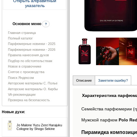
Открыть алфавитный
указатель
Основное меню
?
Главная страница
Полный каталог
Парфюмерные новинки - 2025
Парфюмерные новинки - 2026
Правила нанесения духов
Подбор по обстоятельствам
Новое в справочнике
Снятое с производства
Поиск Яндексом
Описание
Заметили ошибку?
Авторские материалы С. Полье
Авторские материалы О. Кирбы
VA-рекомендации
Характеристика парфюм
Проверка на безопасность
Семейства парфюмерии (г
Новые духи:
Мужской парфюм
Polo Red
Jo Malone Yuzu Zest Harajuku
Cologne by Shogo Sekine
Пирамидка композиции