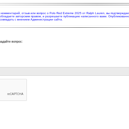
яя комментарий, отзыв или вопрос о Polo Red Extreme 2025 от Ralph Lauren, вы подтвержд
 обладаете авторским правом, и разрешаете публикацию написанного вами. Опубликованн
совпадать с мнением Администрации сайта.
задайте вопрос: