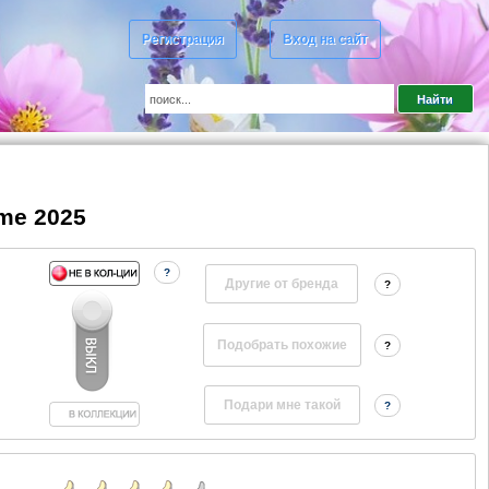
Регистрация
Вход на сайт
eme 2025
?
Другие от бренда
?
?
?