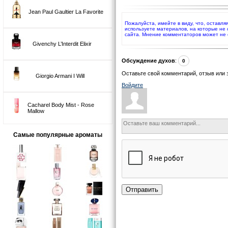
Jean Paul Gaultier La Favorite
Пожалуйста, имейте в виду, что, оставл
используете материалов, на которые не
сайта. Мнение комментаторов может не 
Givenchy L’Interdit Elixir
Обсуждение духов
:
0
Оставьте свой комментарий, отзыв или 
Giorgio Armani I Will
Войдите
Cacharel Body Mist - Rose
Mallow
Самые популярные ароматы
Отправить