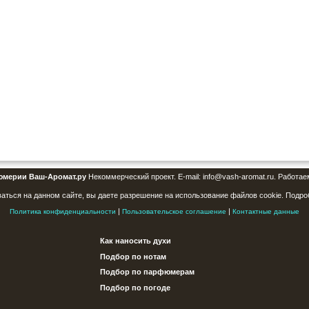
юмерии Ваш-Аромат.ру
Некоммерческий проект. E-mail: info@vash-aromat.ru. Работае
аться на данном сайте, вы даете разрешение на использование файлов cookie. Подро
|
|
Политика конфиденциальности
Пользовательское соглашение
Контактные данные
Как наносить духи
Подбор по нотам
Подбор по парфюмерам
Подбор по погоде