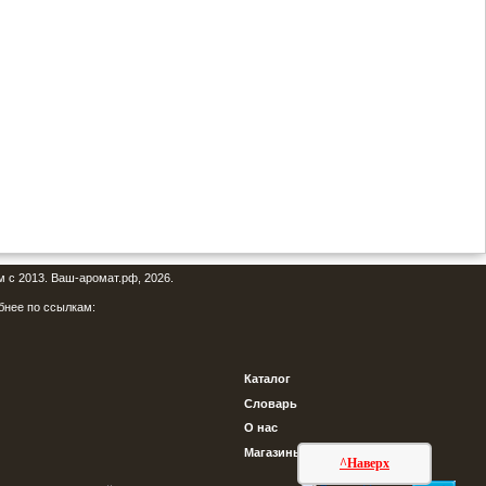
м с 2013. Ваш-аромат.рф, 2026.
бнее по ссылкам:
Каталог
Словарь
О нас
Магазины
^Наверх