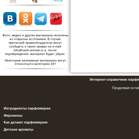
Фото, видео и другие материалы получены
из открытых источников. В случае
претензий правообладатели могут
сообщить о своих правах на e-mail:
info@vash-aromat.ru и, после
подтверждения, материал будет убран.
Некоторые рекламные материалы могут
относиться к категории 18+
Интернет-справочник парф
Продолжая остав
Ингредиенты парфюмерии
Феромоны
Как делают парфюмерию
Детские ароматы