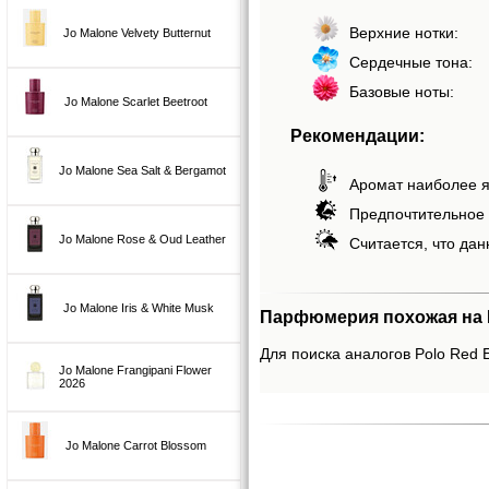
Верхние нотки:
Jo Malone Velvety Butternut
Сердечные тона:
Базовые ноты:
Jo Malone Scarlet Beetroot
Рекомендации:
Jo Malone Sea Salt & Bergamot
Аромат наиболее я
Предпочтительное 
Jo Malone Rose & Oud Leather
Считается, что дан
Jo Malone Iris & White Musk
Парфюмерия похожая на P
Для поиска аналогов Polo Red E
Jo Malone Frangipani Flower
2026
Jo Malone Carrot Blossom