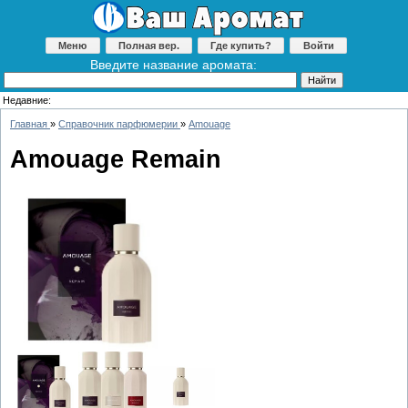
Меню
Полная вер.
Где купить?
Войти
Введите название аромата:
Недавние:
Главная
»
Справочник парфюмерии
»
Amouage
Amouage Remain