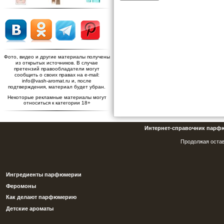
Фото, видео и другие материалы получены
из открытых источников. В случае
претензий правообладатели могут
сообщить о своих правах на e-mail:
info@vash-aromat.ru и, после
подтверждения, материал будет убран.
Некоторые рекламные материалы могут
относиться к категории 18+
Интернет-справочник парф
Продолжая остав
Ингредиенты парфюмерии
Феромоны
Как делают парфюмерию
Детские ароматы