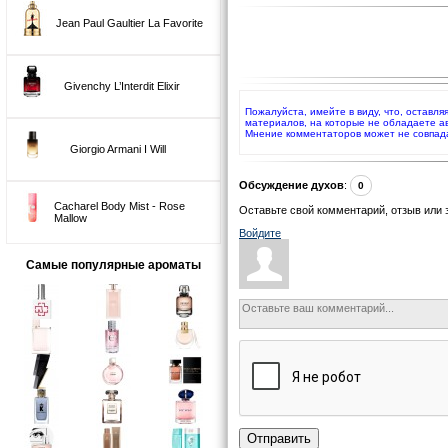
Jean Paul Gaultier La Favorite
Givenchy L’Interdit Elixir
Пожалуйста, имейте в виду, что, оставля
материалов, на которые не обладаете а
Мнение комментаторов может не совпад
Giorgio Armani I Will
Обсуждение духов
:
0
Cacharel Body Mist - Rose
Оставьте свой комментарий, отзыв или 
Mallow
Войдите
Самые популярные ароматы
Отправить