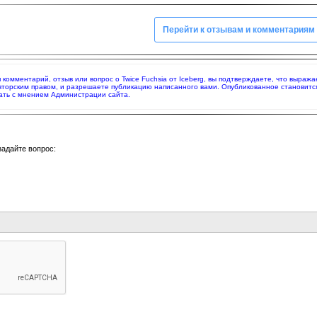
Перейти к отзывам и комментариям
я комментарий, отзыв или вопрос о Twice Fuchsia от Iceberg, вы подтверждаете, что выра
вторским правом, и разрешаете публикацию написанного вами. Опубликованное становитс
ать с мнением Администрации сайта.
задайте вопрос: