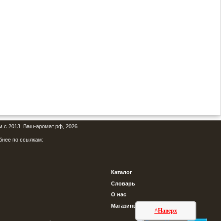
м с 2013. Ваш-аромат.рф, 2026.
бнее по ссылкам:
Каталог
Словарь
О нас
Магазины
^Наверх