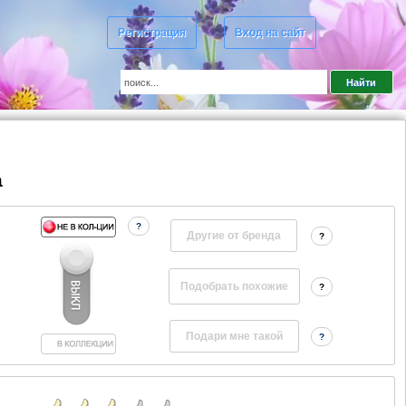
Регистрация
Вход на сайт
a
?
Другие от бренда
?
?
?