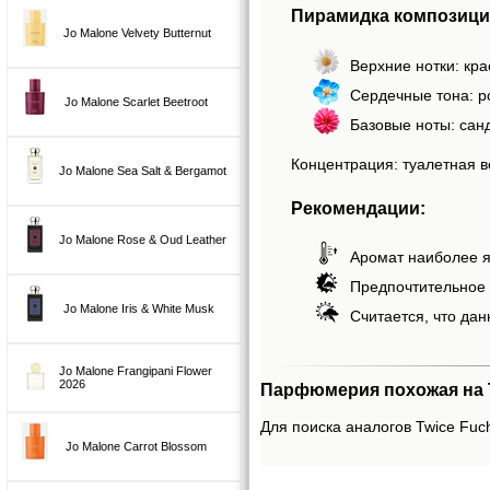
Пирамидка композиции
Jo Malone Velvety Butternut
Верхние нотки: кра
Сердечные тона: р
Jo Malone Scarlet Beetroot
Базовые ноты: сан
Концентрация: туалетная в
Jo Malone Sea Salt & Bergamot
Рекомендации:
Jo Malone Rose & Oud Leather
Аромат наиболее я
Предпочтительное 
Jo Malone Iris & White Musk
Считается, что дан
Jo Malone Frangipani Flower
2026
Парфюмерия похожая на T
Для поиска аналогов Twice Fuch
Jo Malone Carrot Blossom