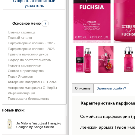
Открыть алфавитный
указатель
Основное меню
?
Главная страница
Полный каталог
Парфюмерные новинки - 2025
Парфюмерные новинки - 2026
Правила нанесения духов
Подбор по обстоятельствам
Новое в справочнике
Снятое с производства
Поиск Яндексом
Авторские материалы С. Полье
Авторские материалы О. Кирбы
Описание
Заметили ошибку?
VA-рекомендации
Проверка на безопасность
Характеристика парфюм
Новые духи:
Семейства парфюмерии (г
Jo Malone Yuzu Zest Harajuku
Женский аромат
Twice Fuc
Cologne by Shogo Sekine