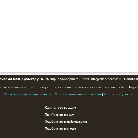
юмерии Ваш-Аромат.ру
Некоммерческий проект. E-mail: info@vash-aromat.ru. Работае
аться на данном сайте, вы даете разрешение на использование файлов cookie. Подро
|
|
Политика конфиденциальности
Пользовательское соглашение
Контактные данные
Как наносить духи
Подбор по нотам
Подбор по парфюмерам
Подбор по погоде