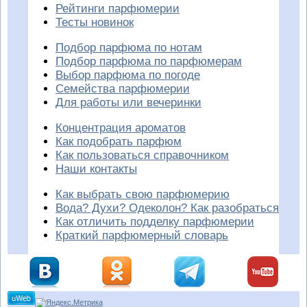
Рейтинги парфюмерии
Тесты новинок
Подбор парфюма по нотам
Подбор парфюма по парфюмерам
Выбор парфюма по погоде
Семейства парфюмерии
Для работы или вечеринки
Концентрация ароматов
Как подобрать парфюм
Как пользоваться справочником
Наши контакты
Как выбрать свою парфюмерию
Вода? Духи? Одеколон? Как разобраться
Как отличить подделку парфюмерии
Краткий парфюмерный словарь