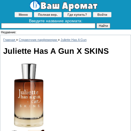
Меню
Полная вер.
Где купить?
Войти
Введите название аромата:
Недавние:
Главная
»
Справочник парфюмерии
»
Juliette Has A Gun
Juliette Has A Gun X SKINS