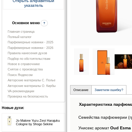
Открыть алфавитный
указатель
Основное меню
?
Главная страница
Полный каталог
Парфюмерные новинки - 2025
Парфюмерные новинки - 2026
Правила нанесения духов
Подбор по обстоятельствам
Новое в справочнике
Снятое с производства
Поиск Яндексом
Авторские материалы С. Полье
Авторские материалы О. Кирбы
Описание
Заметили ошибку?
VA-рекомендации
Проверка на безопасность
Характеристика парфюм
Новые духи:
Семейства парфюмерии (г
Jo Malone Yuzu Zest Harajuku
Cologne by Shogo Sekine
Унисекс аромат
Oud Esma 