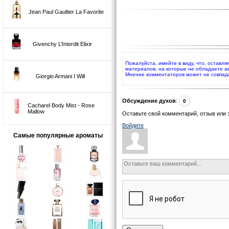
Jean Paul Gaultier La Favorite
Givenchy L’Interdit Elixir
Пожалуйста, имейте в виду, что, оставл
материалов, на которые не обладаете а
Мнение комментаторов может не совпад
Giorgio Armani I Will
Обсуждение духов
:
0
Cacharel Body Mist - Rose
Mallow
Оставьте свой комментарий, отзыв или 
Войдите
Самые популярные ароматы