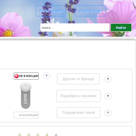
Регистрация
Вход на сайт
?
Другие от бренда
?
?
?