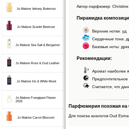
Автор-парфюмер: Christine
Jo Malone Velvety Butternut
Пирамидка композици
Jo Malone Scarlet Beetroot
Верхние нотки: уд.
Сердечные тона: д
Jo Malone Sea Salt & Bergamot
Базовые ноты: дре
Рекомендации:
Jo Malone Rose & Oud Leather
Аромат наиболее я
Предпочтительное 
Jo Malone Iris & White Musk
Считается, что дан
Jo Malone Frangipani Flower
2026
Парфюмерия похожая на 
Для поиска аналогов Oud Esma,
Jo Malone Carrot Blossom