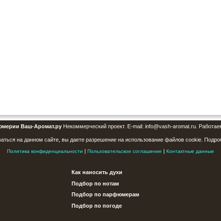
юмерии Ваш-Аромат.ру
Некоммерческий проект. E-mail: info@vash-aromat.ru. Работае
аться на данном сайте, вы даете разрешение на использование файлов cookie. Подро
|
|
Политика конфиденциальности
Пользовательское соглашение
Контактные данные
Как наносить духи
Подбор по нотам
Подбор по парфюмерам
Подбор по погоде