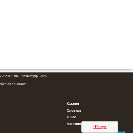
м с 2013. Ваш-аромат.рф, 2026.
бнее по ссылкам:
Каталог
Словарь
О нас
Магазины
^Наверх