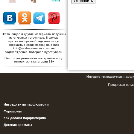
Отправить
Фото, видео и другие материалы получены
из открытых источников. В случае
претензий правообладатели могут
сообщить о своих правах на e-mail:
info@vash-aromat.ru и, после
подтверждения, материал будет убран.
Некоторые рекламные материалы могут
относиться к категории 18+
Интернет-справочник парф
Продолжая остав
Ингредиенты парфюмерии
Феромоны
Как делают парфюмерию
Детские ароматы