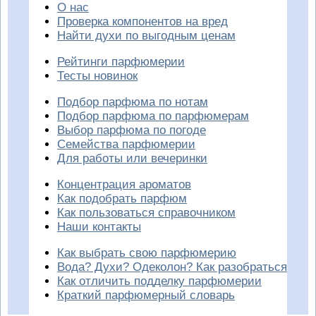
О нас
Проверка компонентов на вред
Найти духи по выгодным ценам
Рейтинги парфюмерии
Тесты новинок
Подбор парфюма по нотам
Подбор парфюма по парфюмерам
Выбор парфюма по погоде
Семейства парфюмерии
Для работы или вечеринки
Концентрация ароматов
Как подобрать парфюм
Как пользоваться справочником
Наши контакты
Как выбрать свою парфюмерию
Вода? Духи? Одеколон? Как разобраться
Как отличить подделку парфюмерии
Краткий парфюмерный словарь