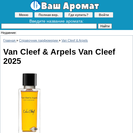
Меню
Полная вер.
Где купить?
Войти
Введите название аромата:
Недавние:
Главная
»
Справочник парфюмерии
»
Van Cleef & Arpels
Van Cleef & Arpels Van Cleef
2025