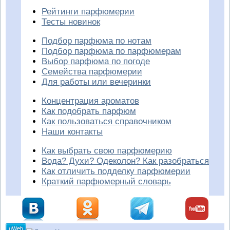
Рейтинги парфюмерии
Тесты новинок
Подбор парфюма по нотам
Подбор парфюма по парфюмерам
Выбор парфюма по погоде
Семейства парфюмерии
Для работы или вечеринки
Концентрация ароматов
Как подобрать парфюм
Как пользоваться справочником
Наши контакты
Как выбрать свою парфюмерию
Вода? Духи? Одеколон? Как разобраться
Как отличить подделку парфюмерии
Краткий парфюмерный словарь