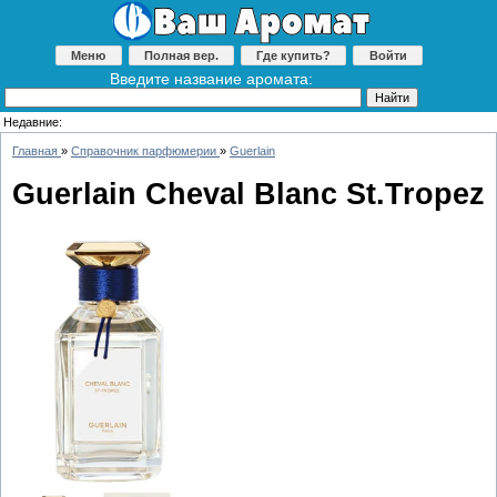
Меню
Полная вер.
Где купить?
Войти
Введите название аромата:
Недавние:
Главная
»
Справочник парфюмерии
»
Guerlain
Guerlain Cheval Blanc St.Tropez