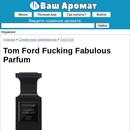
Меню
Полная вер.
Где купить?
Войти
Введите название аромата:
Недавние:
Главная
»
Справочник парфюмерии
»
Tom Ford
Tom Ford Fucking Fabulous
Parfum