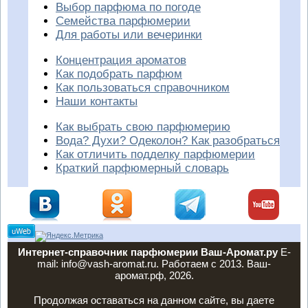
Выбор парфюма по погоде
Семейства парфюмерии
Для работы или вечеринки
Концентрация ароматов
Как подобрать парфюм
Как пользоваться справочником
Наши контакты
Как выбрать свою парфюмерию
Вода? Духи? Одеколон? Как разобраться
Как отличить подделку парфюмерии
Краткий парфюмерный словарь
Интернет-справочник парфюмерии Ваш-Аромат.ру
E-
mail: info@vash-aromat.ru. Работаем с 2013. Ваш-
аромат.рф, 2026.
Продолжая оставаться на данном сайте, вы даете