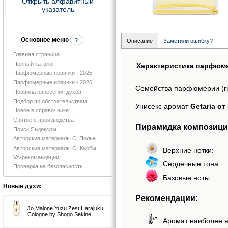
Открыть алфавитный
указатель
Основное меню
?
Описание
Заметили ошибку?
Главная страница
Полный каталог
Характеристика парфюм
Парфюмерные новинки - 2025
Парфюмерные новинки - 2026
Семейства парфюмерии (г
Правила нанесения духов
Подбор по обстоятельствам
Унисекс аромат
Getaria от
Новое в справочнике
Снятое с производства
Пирамидка композиции
Поиск Яндексом
Авторские материалы С. Полье
Авторские материалы О. Кирбы
Верхние нотки:
VA-рекомендации
Сердечные тона:
Проверка на безопасность
Базовые ноты:
Новые духи:
Рекомендации:
Jo Malone Yuzu Zest Harajuku
Cologne by Shogo Sekine
Аромат наиболее я