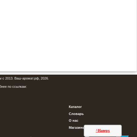
м с 2013. Ваш-аромат.рф, 2026.
бнее по ссылкам:
Каталог
Словарь
О нас
Магазины
^Наверх