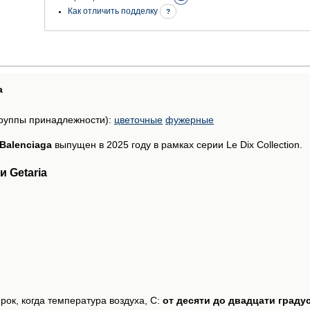
Как отличить подделку
?
а
руппы принадлежности):
цветочные
фужерные
 Balenciaga
выпущен в 2025 году в рамках серии Le Dix Collection.
 Getaria
рок, когда температура воздуха, С:
от десяти до двадцати граду