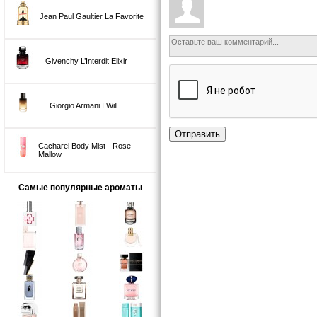
Jean Paul Gaultier La Favorite
Givenchy L’Interdit Elixir
Giorgio Armani I Will
Отправить
Cacharel Body Mist - Rose
Mallow
Самые популярные ароматы