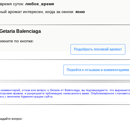
время суток:
любое_время
ный аромат интересен, когда за окном:
ясно
etaria Balenciaga
ликните по кнопке:
Подобрать похожий аромат
Перейти к отзывам и комментариям
я комментарий, отзыв или вопрос о Getaria от Balenciaga, вы подтверждаете, что выражае
вторским правом, и разрешаете публикацию написанного вами. Опубликованное становитс
ать с мнением Администрации сайта.
задайте вопрос: