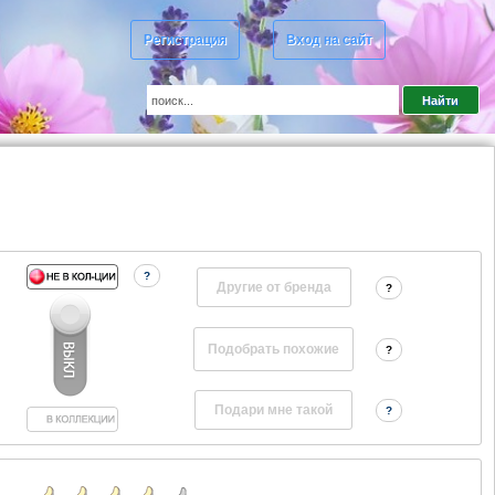
Регистрация
Вход на сайт
?
Другие от бренда
?
?
?