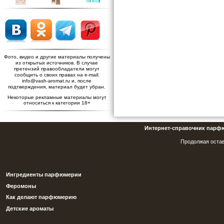
Фото, видео и другие материалы получены
из открытых источников. В случае
претензий правообладатели могут
сообщить о своих правах на e-mail:
info@vash-aromat.ru и, после
подтверждения, материал будет убран.
Некоторые рекламные материалы могут
относиться к категории 18+
Интернет-справочник парф
Продолжая остав
Ингредиенты парфюмерии
Феромоны
Как делают парфюмерию
Детские ароматы