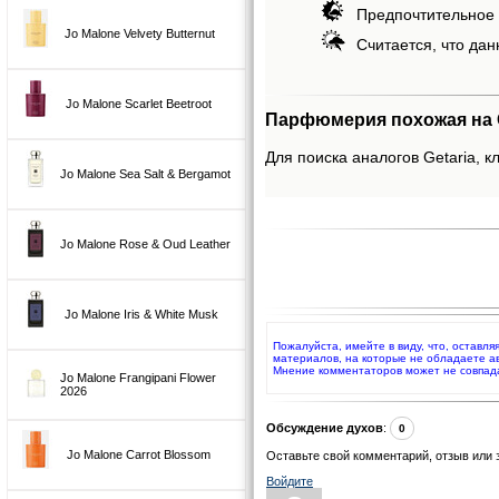
Предпочтительное 
Jo Malone Velvety Butternut
Считается, что дан
Jo Malone Scarlet Beetroot
Парфюмерия похожая на G
Для поиска аналогов Getaria, к
Jo Malone Sea Salt & Bergamot
Jo Malone Rose & Oud Leather
Jo Malone Iris & White Musk
Пожалуйста, имейте в виду, что, оставля
материалов, на которые не обладаете а
Мнение комментаторов может не совпад
Jo Malone Frangipani Flower
2026
Обсуждение духов
:
0
Jo Malone Carrot Blossom
Оставьте свой комментарий, отзыв или 
Войдите