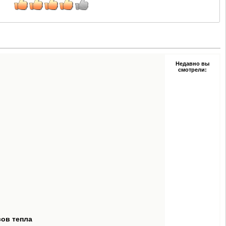
Недавно вы
смотрели:
сов тепла