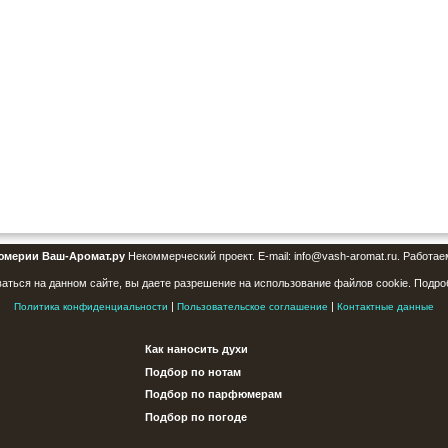
юмерии Ваш-Аромат.ру
Некоммерческий проект. E-mail: info@vash-aromat.ru. Работае
аться на данном сайте, вы даете разрешение на использование файлов cookie. Подро
|
|
Политика конфиденциальности
Пользовательское соглашение
Контактные данные
Как наносить духи
Подбор по нотам
Подбор по парфюмерам
Подбор по погоде