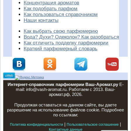
Концентрация ароматов
Как подобрать парфюм
Как пользоваться справочником
Наши контакты
Как выбрать свою парфюмерию
Вода? Духи? Одеколон? Как разобраться
Как отличить подделку парфюмерии
Краткий парфюмерный словарь
Интернет-справочник парфюмерии Ваш-Аромат.ру
E-
mail: info@vash-aromat.ru. Работаем с 2013. Ваш-
аромат.рф, 2026.
Продолжая оставаться на данном сайте, вы даете
разрешение на использование файлов cookie. Подробнее
по ссылкам:
|
|
Политика конфиденциальности
Пользовательское соглашение
Контактные данные