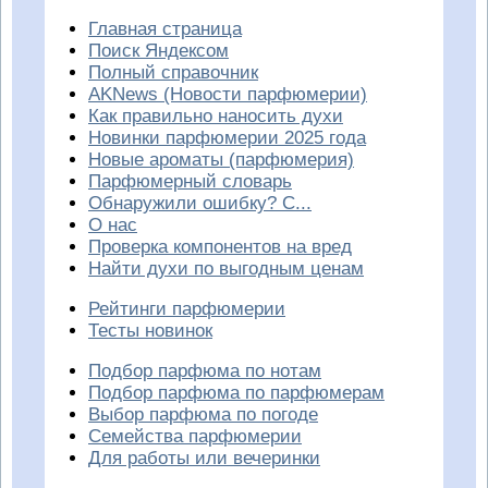
Главная страница
Поиск Яндексом
Полный справочник
AKNews (Новости парфюмерии)
Как правильно наносить духи
Новинки парфюмерии 2025 года
Новые ароматы (парфюмерия)
Парфюмерный словарь
Обнаружили ошибку? С...
О нас
Проверка компонентов на вред
Найти духи по выгодным ценам
Рейтинги парфюмерии
Тесты новинок
Подбор парфюма по нотам
Подбор парфюма по парфюмерам
Выбор парфюма по погоде
Семейства парфюмерии
Для работы или вечеринки