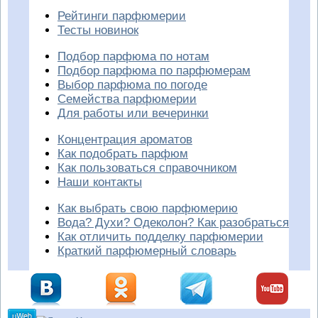
Рейтинги парфюмерии
Тесты новинок
Подбор парфюма по нотам
Подбор парфюма по парфюмерам
Выбор парфюма по погоде
Семейства парфюмерии
Для работы или вечеринки
Концентрация ароматов
Как подобрать парфюм
Как пользоваться справочником
Наши контакты
Как выбрать свою парфюмерию
Вода? Духи? Одеколон? Как разобраться
Как отличить подделку парфюмерии
Краткий парфюмерный словарь