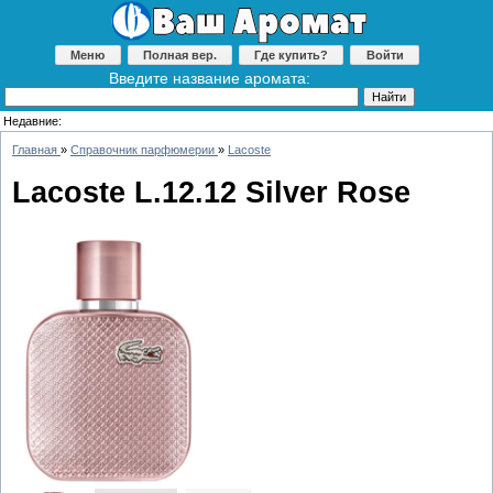
Меню
Полная вер.
Где купить?
Войти
Введите название аромата:
Недавние:
Главная
»
Справочник парфюмерии
»
Lacoste
Lacoste L.12.12 Silver Rose