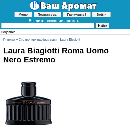
Меню
Полная вер.
Где купить?
Войти
Введите название аромата:
Недавние:
Главная
»
Справочник парфюмерии
»
Laura Biagiotti
Laura Biagiotti Roma Uomo
Nero Estremo