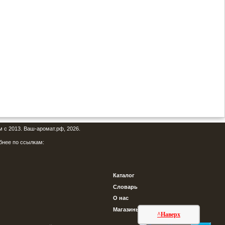
м с 2013. Ваш-аромат.рф, 2026.
бнее по ссылкам:
Каталог
Словарь
О нас
Магазины
^Наверх