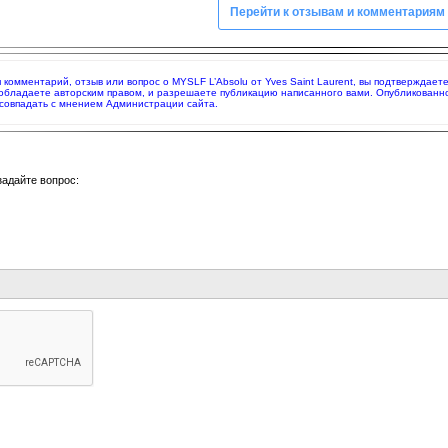
Перейти к отзывам и комментариям
я комментарий, отзыв или вопрос о MYSLF L’Absolu от Yves Saint Laurent, вы подтверждае
 обладаете авторским правом, и разрешаете публикацию написанного вами. Опубликованн
совпадать с мнением Администрации сайта.
задайте вопрос: