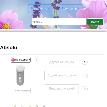
Регистрация
Вход на сайт
’Absolu
?
Другие от бренда
?
?
?