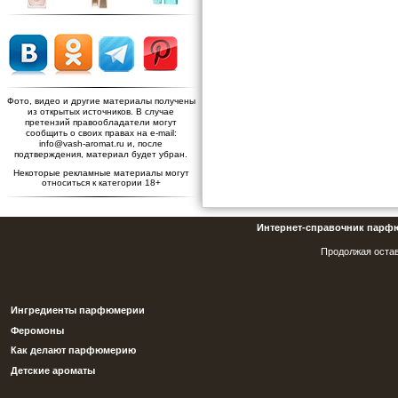
Фото, видео и другие материалы получены
из открытых источников. В случае
претензий правообладатели могут
сообщить о своих правах на e-mail:
info@vash-aromat.ru и, после
подтверждения, материал будет убран.
Некоторые рекламные материалы могут
относиться к категории 18+
Интернет-справочник парф
Продолжая остав
Ингредиенты парфюмерии
Феромоны
Как делают парфюмерию
Детские ароматы