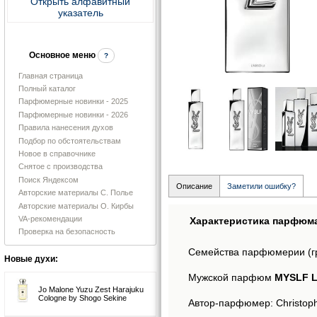
Открыть алфавитный
указатель
Основное меню
?
Главная страница
Полный каталог
Парфюмерные новинки - 2025
Парфюмерные новинки - 2026
Правила нанесения духов
Подбор по обстоятельствам
Новое в справочнике
Снятое с производства
Поиск Яндексом
Описание
Заметили ошибку?
Авторские материалы С. Полье
Авторские материалы О. Кирбы
VA-рекомендации
Характеристика парфюм
Проверка на безопасность
Семейства парфюмерии (г
Новые духи:
Мужской парфюм
MYSLF L’
Jo Malone Yuzu Zest Harajuku
Cologne by Shogo Sekine
Автор-парфюмер: Christop