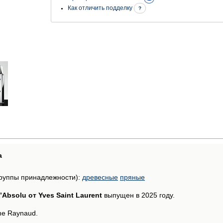
Как отличить подделку
?
а
руппы принадлежности):
древесные
пряные
Absolu от Yves Saint Laurent
выпущен в 2025 году.
he Raynaud.