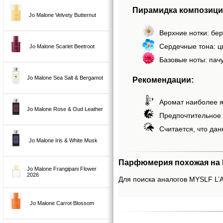
Пирамидка композици
Jo Malone Velvety Butternut
Верхние нотки: бер
Сердечные тона: ц
Jo Malone Scarlet Beetroot
Базовые ноты: пач
Jo Malone Sea Salt & Bergamot
Рекомендации:
Аромат наиболее я
Jo Malone Rose & Oud Leather
Предпочтительное 
Считается, что дан
Jo Malone Iris & White Musk
Парфюмерия похожая на M
Jo Malone Frangipani Flower
2026
Для поиска аналогов MYSLF L’Ab
Jo Malone Carrot Blossom