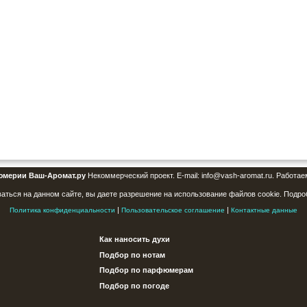
юмерии Ваш-Аромат.ру
Некоммерческий проект. E-mail: info@vash-aromat.ru. Работае
аться на данном сайте, вы даете разрешение на использование файлов cookie. Подро
|
|
Политика конфиденциальности
Пользовательское соглашение
Контактные данные
Как наносить духи
Подбор по нотам
Подбор по парфюмерам
Подбор по погоде