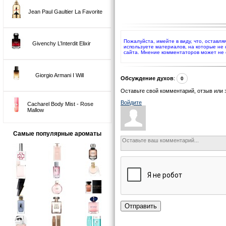
Jean Paul Gaultier La Favorite
Пожалуйста, имейте в виду, что, оставля
Givenchy L’Interdit Elixir
используете материалов, на которые не
сайта. Мнение комментаторов может не 
Giorgio Armani I Will
Обсуждение духов
:
0
Оставьте свой комментарий, отзыв или 
Войдите
Cacharel Body Mist - Rose
Mallow
Самые популярные ароматы
Отправить