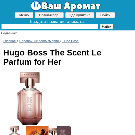
Меню
Полная вер.
Где купить?
Войти
Введите название аромата:
Недавние:
Главная
»
Справочник парфюмерии
»
Hugo Boss
Hugo Boss The Scent Le
Parfum for Her