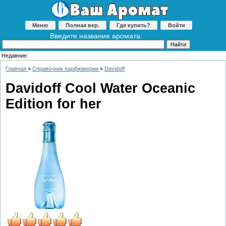
Меню
Полная вер.
Где купить?
Войти
Введите название аромата:
Недавние:
Главная
»
Справочник парфюмерии
»
Davidoff
Davidoff Cool Water Oceanic
Edition for her