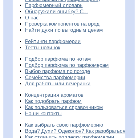
Парфюмерный словарь
Обнаружили ошибку? С...
О нас
Проверка компонентов на вред
Найти духи по выгодным ценам
Рейтинги парфюмерии
Тесты новинок
Подбор парфюма по нотам
Подбор парфюма по парфюмерам
Выбор парфюма по погоде
Семейства парфюмерии
Для работы или вечеринки
Концентрация ароматов
Как подобрать парфюм
Как пользоваться справочником
Наши контакты
Как выбрать свою парфюмерию
Вода? Духи? Одеколон? Как разобраться
Как отличить подделку парфюмерии