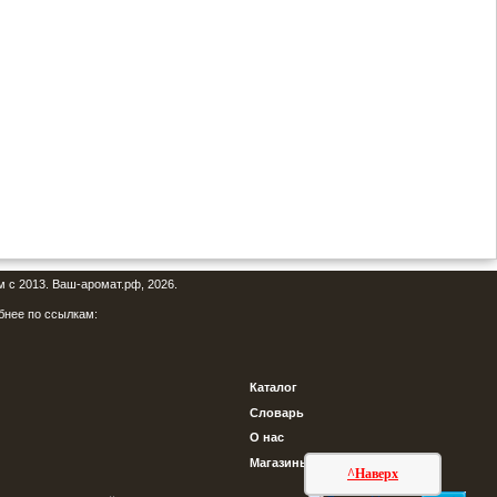
м с 2013. Ваш-аромат.рф, 2026.
бнее по ссылкам:
Каталог
Словарь
О нас
Магазины
^Наверх