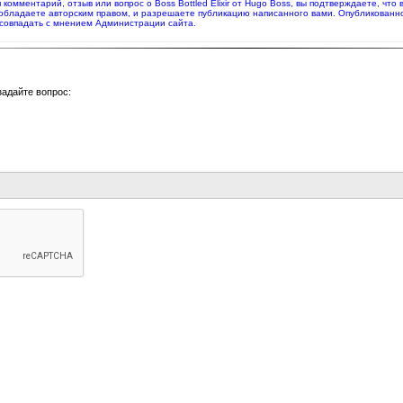
я комментарий, отзыв или вопрос о Boss Bottled Elixir от Hugo Boss, вы подтверждаете, ч
 обладаете авторским правом, и разрешаете публикацию написанного вами. Опубликованн
совпадать с мнением Администрации сайта.
задайте вопрос: