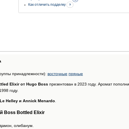
Как отличить подделку
?
а
руппы принадлежности):
восточные
пряные
tled Elixir от Hugo Boss
презентован в 2023 году. Аромат пополн
998 году.
Le Helley и Annick Menardo
.
Boss Bottled Elixir
рдамон, олибанум.