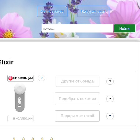
Регистрация
Вход на сайт
lixir
?
Другие от бренда
?
?
?