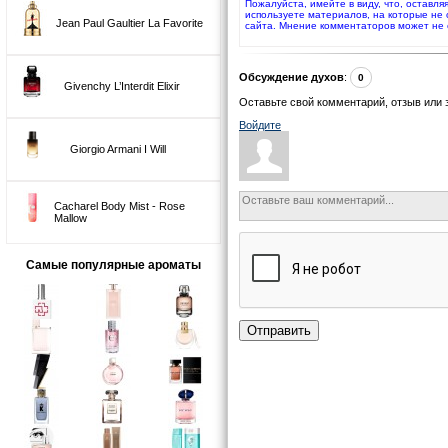
Пожалуйста, имейте в виду, что, оставля
используете материалов, на которые не
Jean Paul Gaultier La Favorite
сайта. Мнение комментаторов может не 
Обсуждение духов
:
0
Givenchy L’Interdit Elixir
Оставьте свой комментарий, отзыв или 
Войдите
Giorgio Armani I Will
Cacharel Body Mist - Rose
Mallow
Самые популярные ароматы
Отправить