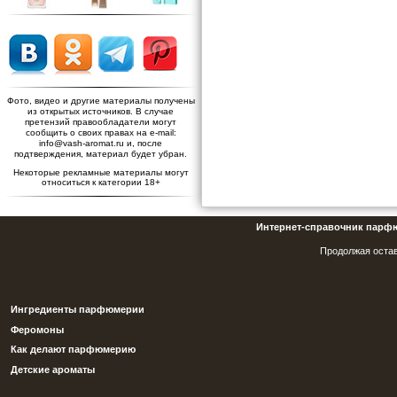
Фото, видео и другие материалы получены
из открытых источников. В случае
претензий правообладатели могут
сообщить о своих правах на e-mail:
info@vash-aromat.ru и, после
подтверждения, материал будет убран.
Некоторые рекламные материалы могут
относиться к категории 18+
Интернет-справочник парф
Продолжая остав
Ингредиенты парфюмерии
Феромоны
Как делают парфюмерию
Детские ароматы