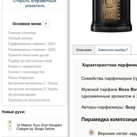
Открыть алфавитный
указатель
Основное меню
?
Главная страница
Полный каталог
Парфюмерные новинки - 2025
Парфюмерные новинки - 2026
Описание
Заметили ошибку?
Правила нанесения духов
Подбор по обстоятельствам
Характеристика парфюм
Новое в справочнике
Снятое с производства
Поиск Яндексом
Семейства парфюмерии (г
Авторские материалы С. Полье
Мужской парфюм
Boss Bot
Авторские материалы О. Кирбы
VA-рекомендации
одноименным ароматом в 1
Проверка на безопасность
Авторы-парфюмеры:
Suzy 
Новые духи:
Пирамидка композиций 
Jo Malone Yuzu Zest Harajuku
Cologne by Shogo Sekine
Верхние нотки: ка