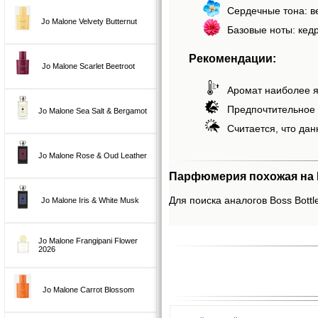
Сердечные тона: ве
Jo Malone Velvety Butternut
Базовые ноты: кедр
Рекомендации:
Jo Malone Scarlet Beetroot
Аромат наиболее я
Предпочтительное 
Jo Malone Sea Salt & Bergamot
Считается, что дан
Jo Malone Rose & Oud Leather
Парфюмерия похожая на Bo
Для поиска аналогов Boss Bottled
Jo Malone Iris & White Musk
Jo Malone Frangipani Flower
2026
Jo Malone Carrot Blossom