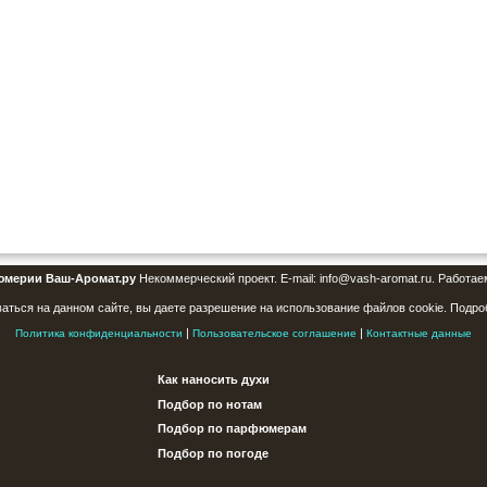
юмерии Ваш-Аромат.ру
Некоммерческий проект. E-mail: info@vash-aromat.ru. Работае
аться на данном сайте, вы даете разрешение на использование файлов cookie. Подро
|
|
Политика конфиденциальности
Пользовательское соглашение
Контактные данные
Как наносить духи
Подбор по нотам
Подбор по парфюмерам
Подбор по погоде