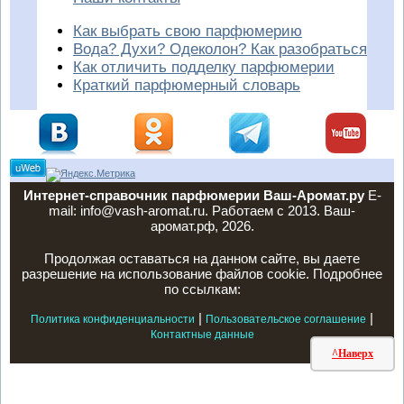
Как выбрать свою парфюмерию
Вода? Духи? Одеколон? Как разобраться
Как отличить подделку парфюмерии
Краткий парфюмерный словарь
Интернет-справочник парфюмерии Ваш-Аромат.ру
E-
mail: info@vash-aromat.ru. Работаем с 2013. Ваш-
аромат.рф, 2026.
Продолжая оставаться на данном сайте, вы даете
разрешение на использование файлов cookie. Подробнее
по ссылкам:
|
|
Политика конфиденциальности
Пользовательское соглашение
Контактные данные
^Наверх