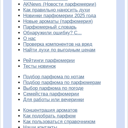
AKNews (Новости парфюмерии)
Как правильно наносить духи
Новинки парфюмерии 2025 года
Новые ароматы (парфюмерия)
Парфюмерный словарь
Обнаружили ошибку? С...
О нас
Проверка компонентов на вред
Найти духи по выгодным ценам
Рейтинги парфюмерии
Тесты новинок
Подбор парфюма по нотам
Подбор парфюма по парфюмерам
Выбор парфюма по погоде
Семейства парфюмерии
Для работы или вечеринки
Концентрация ароматов
Как подобрать парфюм
Как пользоваться справочником
Наши контакты