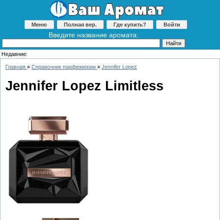
Меню
Полная вер.
Где купить?
Войти
Введите название аромата:
Недавние:
Главная
»
Справочник парфюмерии
»
Jennifer Lopez
Jennifer Lopez Limitless